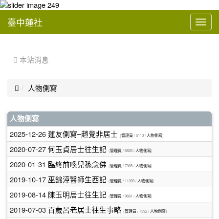
臺中蓮社
Toggl
navig
:::
 本站消息

人物側寫
文
人物側寫
章
2025-12-26
蓮友側寫–趙覺非居士
(
管理員
/ 5110 /
人物側寫
)
列
2020-07-27
何玉貞居士往生記
(
管理員
/ 6826 /
人物側寫
)
表
2020-01-31
臨終前喚兒孫念佛
(
管理員
/ 7365 /
人物側寫
)
2019-10-17
巫錦漳醫師生西記
(
管理員
/ 11399 /
人物側寫
)
2019-08-14
陳玉明居士往生記
(
管理員
/ 9661 /
人物側寫
)
2019-07-03
百歲呂老居士往生事略
(
管理員
/ 7392 /
人物側寫
)