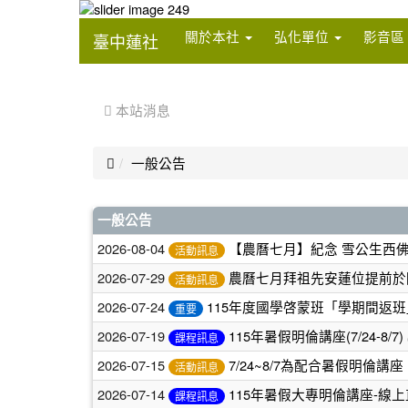
:::
關於本社
弘化單位
影音區
臺中蓮社
:::
 本站消息

一般公告
文
一般公告
章
2026-08-04
【農曆七月】紀念 雪公生西佛七(8
活動訊息
列
2026-07-29
農曆七月拜祖先安蓮位提前於國曆
活動訊息
表
2026-07-24
115年度國學啓蒙班「學期間返班」
重要
2026-07-19
115年暑假明倫講座(7/24-8/7)
課程訊息
2026-07-15
7/24~8/7為配合暑假明倫
活動訊息
2026-07-14
115年暑假大專明倫講座-線
課程訊息