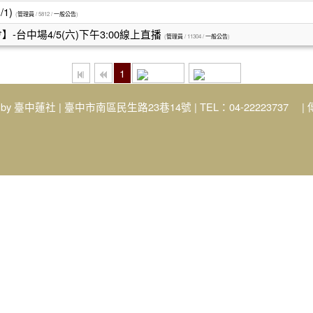
1)
(
管理員
/ 5812 /
一般公告
)
台中場4/5(六)下午3:00線上直播
(
管理員
/ 11304 /
一般公告
)
1
 by
臺中蓮社
| 臺中市南區民生路23巷14號 | TEL：04-22223737 | 