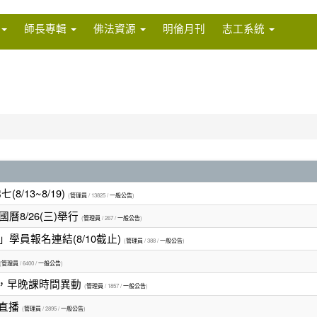
師長專輯
佛法資源
明倫月刊
志工系統
/13~8/19)
(
管理員
/ 13825 /
一般公告
)
8/26(三)舉行
(
管理員
/ 267 /
一般公告
)
學員報名連結(8/10截止)
(
管理員
/ 388 /
一般公告
)
(
管理員
/ 6400 /
一般公告
)
講座，早晚課時間異動
(
管理員
/ 1857 /
一般公告
)
上直播
(
管理員
/ 2895 /
一般公告
)