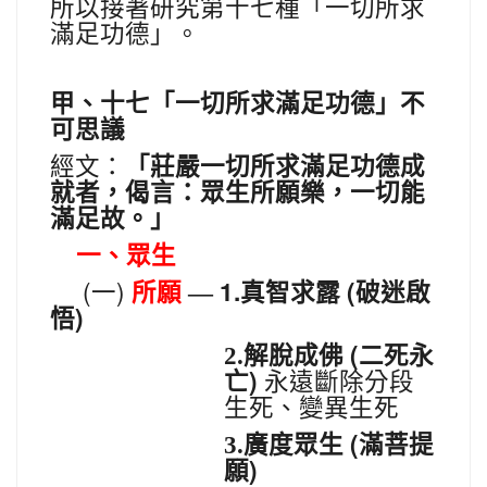
所以接著研究第十七種「一切所求
滿足功德」。
甲、十七
「
一切所求滿足功德
」
不
可思議
經文：
「莊嚴一切所求滿足功德成
就者，偈言：眾生所願樂，一切能
滿足故。」
一、眾生
(
)
1.
(
一
所願
—
真智求露
破迷啟
)
悟
(
2.解脫成佛
二死永
)
亡
永遠斷除分段
生死、變異生死
(
3.廣度眾生
滿菩提
)
願