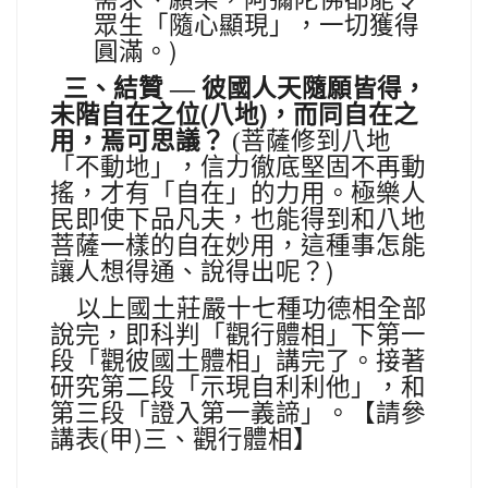
眾生「隨心顯現」，一切獲得
圓滿。)
三、結贊
—
彼國人天隨願皆得，
(
)
未階自在之位
八地
，而同自在之
菩薩修到八地
用，焉
可思議？
(
「不動地」，信力徹底堅固不再動
搖，才有「自在」的力用。極樂人
民即使下品凡夫，也能得到和八地
菩薩一樣的自在妙用，這種事怎能
讓人想得通、說得出呢？)
以上國土莊嚴十七種功德相全部
說完，即科判「觀行體相」下第一
段「觀彼國土體相」講完了。接著
研究第二段「示現自利利他」，和
第三段「證入第一義諦」。【請參
甲)三、觀行體相】
講表(