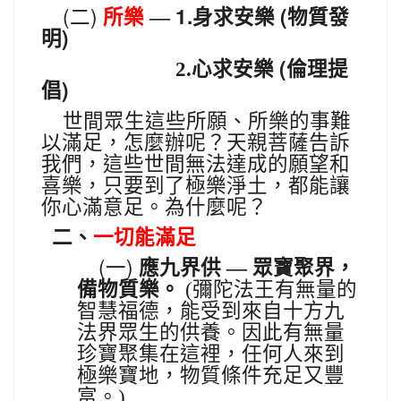
(
)
1.
(
二
所樂
—
身求安樂
物質發
)
明
(
2.心求安樂
倫理提
)
倡
世間眾生這些所願、所樂的事難
以滿足，怎麼辦呢？天親菩薩告訴
我們，這些世間無法達成的願望和
喜樂，只要到了極樂淨土，都能讓
你心滿意足。為什麼呢？
二、
一切能滿足
(
)
一
應九界供
—
眾寶聚界，
備物質樂。
(
彌陀法王有無量的
智慧福德，能受到來自十方九
法界眾生的供養。因此有無量
珍寶聚集在這裡，任何人來到
極樂寶地，物質條件充足又豐
富。)