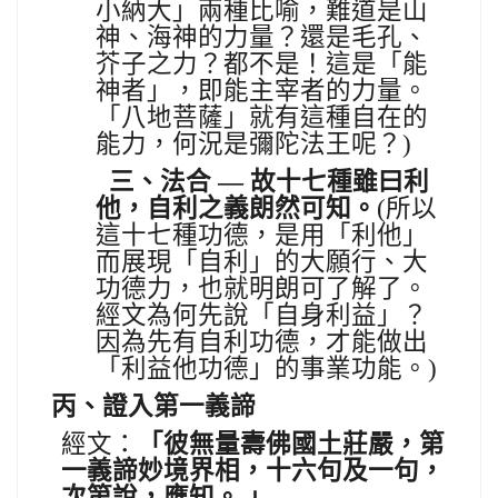
小納大」兩種比喻，難道是山
神、海神的力量？還是毛孔、
芥子之力？都不是！這是「能
神者」，即能主宰者的力量。
「八地菩薩」就有這種自在的
能力，何況是彌陀法王呢？)
三、法合
—
故十七種雖曰利
他，自利之義朗然可知。
(
所以
這十七種功德，是用「利他」
而展現「自利」的大願行、大
功德力，也就明朗可了解了。
經文為何先說「自身利益」？
因為先有自利功德，才能做出
「利益他功德」的事業功能。)
丙、
證入第一義諦
經文：
「
彼無量壽佛國土莊嚴，第
一義諦妙境界相，十六句及一句，
次第說，應知。
」