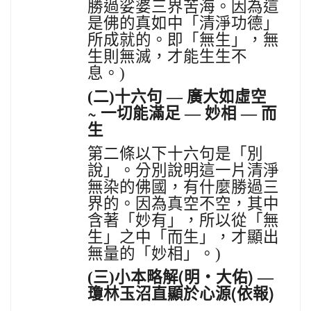
勝過娑婆三界苦海。因為這
是佛的真如中「清淨功德」
所成就的。即「無生」，無
生則無滅，才能生生不
息。)
(二)十六句
—
廣大如虛空
~
一切能滿足
—
妙相
—
而
生
第二條以下十六句是「別
說」。分別說明這一片清淨
無染的佛國，有什麼勝過三
界的。因為真空不空，其中
含著「妙有」，所以從「無
生」之中「而生」，才顯出
無量的「妙相」。)
(
)
(三)
小本略解
明
・
大佑
—
(
)
瓊林玉沼直顯於心源
依報