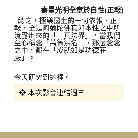
正報)
壽量光明全章於自性(
總之，極樂國土的一切依報、正
報，全是阿彌陀佛真如本性之中所
流露出來的
「一真法界」，當我們
至心稱念「萬德洪名」，那麼念念
之中，都在「成就如是功德莊
嚴」。
今天研究到這裡。
❖ 本次影音連結週三