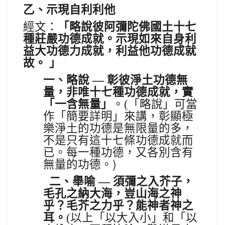
乙、示現自利利他
經文：
「
略說彼阿彌陀佛國土十七
種莊嚴功德成就。示現如來自身利
益大功德力成就，利益他功德成就
故。
」
一、略說
—
彰彼淨土功德無
量，非唯十七種功德成就，實
「略說」可當
「一含無量」
。(
作「簡要詳明」來講，彰顯極
樂淨土的功德是無限量的多，
不是只有這十七條功德成就而
已。每一種功德，又各別含有
無量的功德。)
二、舉喻
—
須彌之入芥子，
毛孔之納大海，豈山海之神
乎？毛芥之力乎？能神者神之
耳
。
(
以上「以大入小」和「以