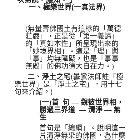
(
)
一、極樂世界
一真法界
(
無量壽佛國土有這樣的「萬德
莊嚴」，正是從「第一義諦」
的「真如本性」所呈現出來的
「妙境界相」。這是「理」與
「事」均無障礙，也是「事事
無礙」的佛功德大自在力。)
(
二、淨土之宅
曇鸞法師註
「極
樂世界」是「淨土之宅」，用十七
)
句來介紹。
(一)首
句
—
觀彼世界相，
勝過三界道
—
清淨
—
無
生
首句是「總綱」。說明這一
片清淨無染的佛國，為什麼