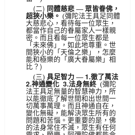
(
)
二
同體慈悲
—
眾皆眷佛，
彌陀法王具足同體
超狹小樂。
(
大慈悲心，看待每一位眾生，
都當作自己的眷屬家人一樣親
密。而且看每一位眾生都是
「未來佛」，如此地尊重。世
間狹小的「天倫之樂」，怎麼
能和極樂的「廣大眷屬樂」相
比？)
1.
(
三)
具足智力
—
徹了萬法
彌陀
2.
3.
神通變化
法身無終
(
法王具足無量的智慧神力，所
以能徹底了解世間和出世間一
切萬事萬理。而且神通自在，
變化無礙，能解決眾生所有的
問題和苦惱。更重要的是，佛
的法身常住不滅，眾生有任何
需求、願樂，阿彌陀佛都能令