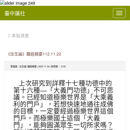
臺中蓮社
Toggl
navig
:::
 本站消息
《往生論》聽經摘要112.11.22
管理員
-
往生論-講經摘要
| 2023-11-24 | 點閱數： 2133
上次研究到詳釋十七種功德中的
第十六種
—
「大義門功德」不可思
議。已經知道極樂世界是「
大乘義
利的門戶
」，若想快速地通往成佛
的目標，一定要經過極樂世界這個
門戶
。
而極樂國土這個「
大義
門
」，能夠圓滿眾生一切所求嗎？