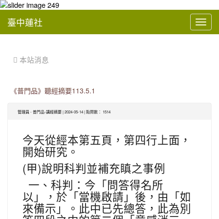
臺中蓮社
Toggl
navig
:::
 本站消息
《普門品》聽經摘要113.5.1
管理員
-
普門品-講經摘要
| 2024-05-14 | 點閱數： 1514
今天從經本第五頁，第四行上面，
開始研究。
(
)
甲
說明科判並補充瞋之事例
一、科判：今「問答得名所
以」，於「當機啟請」後，由「如
來備示」。此中已先總答，此為別