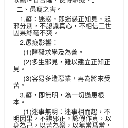
二、愚癡之害。
1.
癡：迷惑，即迷惑正知見，起
邪分別，不認識真心，不相信三世
因果絲毫不爽。
2.
愚癡影響：
(1)
障礙求學及為善。
(2)
多生邪見，難以建立正知正
見。
(3)
容易多造惡業，再為將來受
苦。
3.
癡，即無明，為一切過患根
本。
(1)
迷事無明：迷事相而起，不
明因果，不辨邪正。認假作真，以
身為己，以苦為樂，以無常爲常，