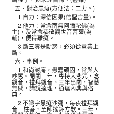
(
)
五、對治愚癡
方便法：二力。
1.
(
)
自力：深信因果
信聖言量
。
2.
(
他力：常念南無阿彌陀佛
為
)
(
主
，及常念恭敬觀世音菩薩
為
)
輔
，便得離癡。
3.
斷三毒是斷惑，必須從意業上
斷。
六、事例。
1.
和尚澍庵，愚蠢頑固，常與人
吵罵。閉關三年，專持大悲咒，念
觀音，禮拜觀音。三年出關，智慧
無礙，講說達理，通達內典與俗
典。
2.
不識字愚癡沙彌，每夜禮拜觀
音一柱香，至師搖鈴方歇。三年，