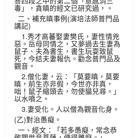
答四段之中的第二個「意感消三
毒」，貪瞋的經文已研究過，。
(
二、補充瞋事例
演培法師普門品
)
講記
1.
秀才高蕃娶妻樊氏，妻性情兇
惡。岳母同情之，又夢過去生妻為
鼠子、夫為書生，書生玩耍致鼠
死，今結夫妻報仇。勸念普門品及
觀音。
2.
僧化妻，云：「莫要瞋，莫要
瞋，前生亦非假，今世亦非真，
咄！鼠子縮頭去，勿使貓兒尋。」
以水噴之。
3.
妻受化。人以僧為觀音化身。
(
)
乙
對治愚癡。
一、經文：「若多愚癡，常念恭
敬觀世音菩薩，便得離癡。」