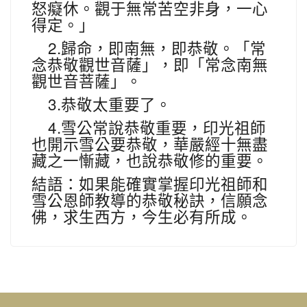
怒癡休。觀于無常苦空非身，一心
得定。」
2.
歸命，即南無，即恭敬。「常
念恭敬觀世音薩」，即「常念南無
觀世音菩薩」。
3.
恭敬太重要了。
4.
雪公常說恭敬重要，印光祖師
也開示雪公要恭敬，華嚴經十無盡
藏之一慚藏，也說恭敬修的重要。
結語：如果能確實掌握印光祖師和
雪公恩師教導的恭敬秘訣，信願念
佛，求生西方，今生必有所成。