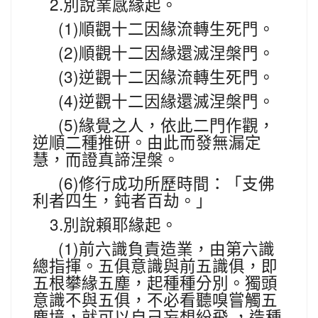
2.
別說業感緣起。
(1)
順觀十二因緣流轉生死門。
(2)
順觀十二因緣還滅涅槃門。
(3)
逆觀十二因緣流轉生死門。
(4)
逆觀十二因緣還滅涅槃門。
(5)
緣覺之人，依此二門作觀，
逆順二種推研。由此而發無漏定
慧，而證真諦涅槃。
(6)
修行成功所歷時間：「支佛
利者四生，鈍者百劫。」
3.
別說賴耶緣起。
(1)
前六識負責造業，由第六識
總指揮。五俱意識與前五識俱，即
五根攀緣五塵，起種種分別。獨頭
意識不與五俱，不必看聽嗅嘗觸五
塵境，就可以自己妄想紛飛
，造種