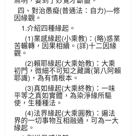
無明，要到了妙覺才斷盡。
(
)—
四、對治愚癡
普通法：自力
修
因緣觀。
1.
介紹四種緣起。
(1)
(
)
(
)
業感緣起
小乘教
：
略
惑業
(
)
苦輾轉，因果相續。
詳
十二因緣
觀。
(2)
(
)
賴耶緣起
大乘始教
：大乘
(
初門，微細不可知之藏識
第八阿賴
)
耶識
，為有情根本。
(3)
(
)
真如緣起
大乘終教
：一味
平等之真如實體，為染淨緣所驅
使，生種種法。
(4)
(
)
法界緣起
大乘圓教
：遍法
界的一切事物互相融通，可為一大
緣起。