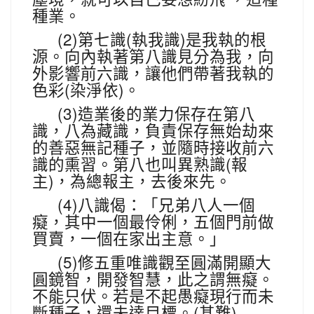
種業。
(2)
(
)
第七識
執我識
是我執的根
源。向內執著第八識見分為我，向
外影響前六識，讓他們帶著我執的
(
)
色彩
染淨依
。
(3)
造業後的業力保存在第八
識，八為藏識，負責保存無始劫來
的善惡無記種子，並隨時接收前六
(
識的熏習。第八也叫異熟識
報
)
主
，為總報主，去後來先。
(4)
八識偈：「兄弟八人一個
癡，其中一個最伶俐，五個門前做
買賣，一個在家出主意。」
(5)
修五重唯識觀至圓滿開顯大
圓鏡智，開發智慧，此之謂無癡。
不能只伏。若是不起愚癡現行而未
(
)
斷種子，還未達目標。
甚難