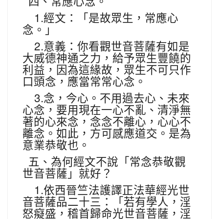
四、常應心念。
1.
經文：「是故眾生，常應心
念。」
2.
意義：你看觀世音菩薩有如是
大威德神通之力，給予眾生豐饒的
利益，因為這緣故，眾生不可只作
口頭念，應當常常心念。
3.
念，今心。不用過去心、未來
心念，要用現在一心不亂、清淨無
著的心來念，念念不離心，心心不
離念。如此，方可感應道交。是為
意業恭敬也。
五、為何經文不說「常念恭敬觀
世音菩薩」就好？
1.
依西晉竺法護譯正法華經光世
音菩薩品二十三：「若有學人，淫
怒癡盛，稽首歸命光世音菩薩，淫