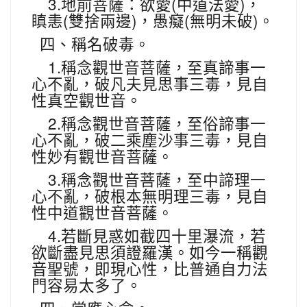
3.
(
)
地前菩薩：欲愛
中道法愛
，
(
)
(
)
瞋恚
雙捨兩邊
，愚癡
無明未破
。
四、稱名破毒。
1.
稱念觀世音菩薩，至真諦事一
心不亂，破凡夫見思事三毒，見自
性真空觀世音。
2.
稱念觀世音菩薩，至俗諦事一
心不亂，破二乘塵沙事三毒，見自
性妙有觀世音菩薩。
3.
稱念觀世音菩薩，至中諦理一
心不亂，破根本無明理三毒，見自
性中道觀世音菩薩。
4.
若斷見惑如截四十里瀑流，若
欲斷盡見思須證羅漢。如今一稱觀
音聖號，即現心性，比普通自力法
門容易太多了。