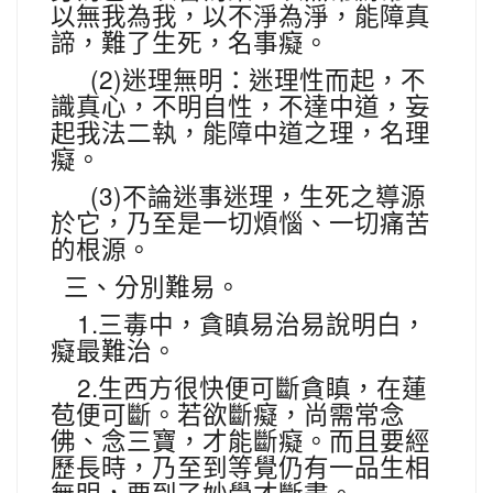
以無我為我，以不淨為淨，能障真
諦，難了生死，名事癡。
(2)
迷理無明：迷理性而起，不
識真心，不明自性，不達中道，妄
起我法二執，能障中道之理，名理
癡。
(3)
不論迷事迷理，生死之導源
於它，乃至是一切煩惱、一切痛苦
的根源。
三、分別難易。
1.
三毒中，貪瞋易治易說明白，
癡最難治。
2.
生西方很快便可斷貪瞋，在蓮
苞便可斷。若欲斷癡，尚需常念
佛、念三寶，才能斷癡。而且要經
歷長時，乃至到等覺仍有一品生相