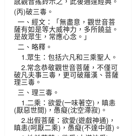
感觀音搖鈴示之，此後通達經典。
(
)
丙
破三毒。
一、經文：「無盡意，觀世音菩
薩有如是等大威神力，多所饒益。
是故眾生，常應心念。」
二、略釋。
1.
眾生：包括六凡和三乘聖人。
2.
常念恭敬觀世音菩薩，不僅可
破凡夫事三毒，更可破羅漢、菩薩
理三毒。
三、理三毒。
1.
(
)
二乘：欲愛
一味著空
，瞋恚
(
)
(
)
厭惡世間
，愚癡
沈空滯寂
。
2.
(
)
出假菩薩：欲愛
遊戲神通
，
(
)
(
)
瞋恚
呵厭二乘
，愚癡
不達中道
。