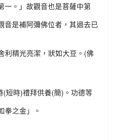
第一。」故觀音也是菩薩中第
觀音是補阿彌佛位者，其過去已
(
舍利精光亮潔，狀如大豆。
佛
(
)
(
)
時
短時
禮拜供養
簡
。功德等
如拳之金」。
」