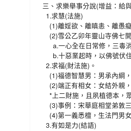
(
三、求樂舉事分說
增益：給
1.
(
)
求慧
法施
(1)
離婬欲、離瞋恚、離愚
(2)
雪公乙卯年靈山寺佛七
a.
一心全在日常修，三毒
b.
十惡業起時，以佛號伏
2.
(
)
求福
財法施
。
(1)
福德智慧男：男承內綱
(2)
端正有相女：女結外親
*
上二財施，且夙植德本，
(3)
事例：宋華庭相堂弟敦
(4)
第一義悉檀，生法門男
3.
(
)
有如是力
結語