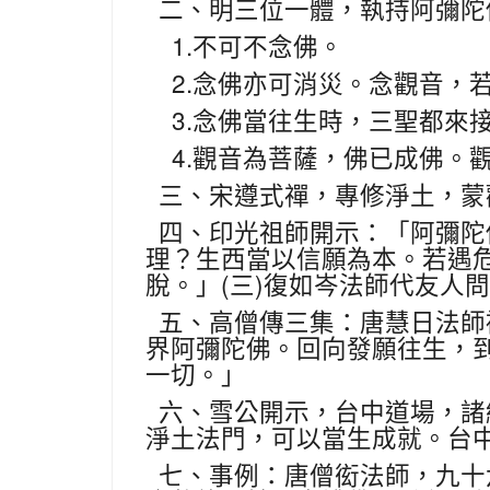
二、明三位一體，執持阿彌陀
1.
不可不念佛。
2.
念佛亦可消災。念觀音，
3.
念佛當往生時，三聖都來
4.
觀音為菩薩，佛已成佛。
三、宋遵式禪，專修淨土，蒙
四、印光祖師開示：「阿彌陀
理？生西當以信願為本。若遇
(
)
脫。」
三
復如岑法師代友人問
五、高僧傳三集：唐慧日法師
界阿彌陀佛。回向發願往生，
一切。」
六、雪公開示，台中道場，諸
淨土法門，可以當生成就。台
七、事例：唐僧衒法師，九十