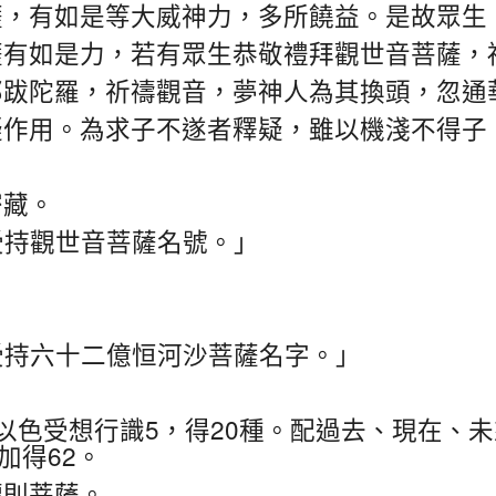
薩，有如是等大威神力，多所饒益。是故眾生
薩有如是力，若有眾生恭敬禮拜觀世音菩薩，
那跋陀羅，祈禱觀音，夢神人為其換頭，忽通
疑作用。為求子不遂者釋疑，雖以機淺不得子
。
密藏。
受持觀世音菩薩名號。」
受持六十二億恒河沙菩薩名字。」
5
20
以色受想行識
，得
種。配過去、現在、未
62
加得
。
轉則菩薩。