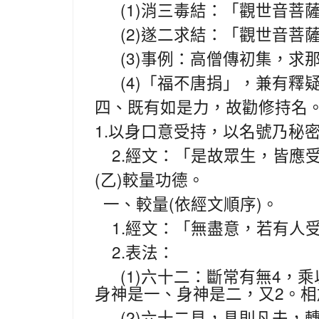
(1)
消三毒結：「觀世音菩
(2)
遂二求結：「觀世音菩
(3)
事例：高僧傳初集，求
(4)
「福不唐捐」，兼有釋
四、既有如是力，故勸修持名
1.
以身口意受持，以名號乃秘
2.
經文：「是故眾生，皆應
(
)
乙
較量功德。
(
)
一、較量
依經文順序
。
1.
經文：「無盡意，若有人
2.
表法：
(1)
4
六十二：斷常有無
，乘
2
身神是一、身神是二，又
。相
(2)
六十二見，具則凡夫，