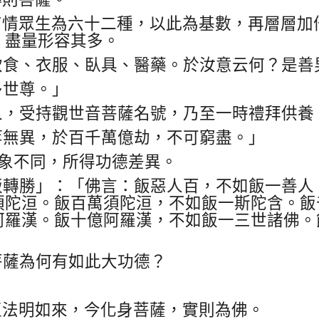
有情眾生為六十二種，以此為基數，再層層加
，盡量形容其多。
飲食、衣服、臥具、醫藥。於汝意云何？是善
多世尊。」
人，受持觀世音菩薩名號，乃至一時禮拜供養
等無異，於百千萬億劫，不可窮盡。」
象不同，所得功德差異。
飯轉勝」：「佛言：飯惡人百，不如飯一善人
須陀洹。飯百萬須陀洹，不如飯一斯陀含。飯
阿羅漢。飯十億阿羅漢，不如飯一三世諸佛。
菩薩為何有如此大功德？
正法明如來，今化身菩薩，實則為佛。