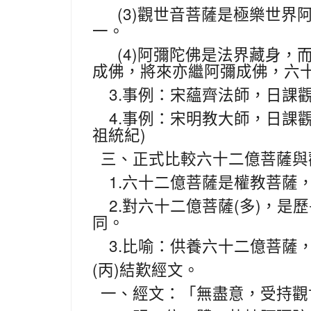
(3)
觀世音菩薩是極樂世界
一。
(4)
阿彌陀佛是法界藏身，
成佛，將來亦繼阿彌成佛，六
3.
事例：宋蘊齊法師，日課
4.
事例：宋明教大師，日課
)
祖統紀
三、正式比較六十二億菩薩與
1.
六十二億菩薩是權教菩薩
2.
(
)
對六十二億菩薩
多
，是歷
同。
3.
比喻：供養六十二億菩薩
(
)
丙
結歎經文。
一、經文：「無盡意，受持觀