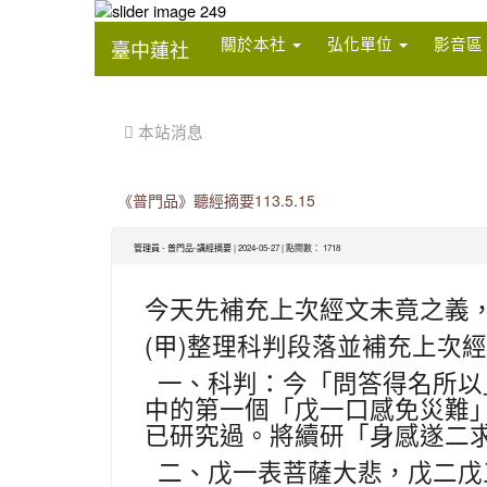
:::
關於本社
弘化單位
影音區
臺中蓮社
:::
 本站消息
《普門品》聽經摘要113.5.15
管理員
-
普門品-講經摘要
| 2024-05-27 | 點閱數： 1718
今天先補充上次經文未竟之義
(
)
甲
整理科判段落並補充上次經
一、科判：今「問答得名所以
中的第一個「戊一口感免災難
已研究過。將續研「身感遂二
二、戊一表菩薩大悲，戊二戊