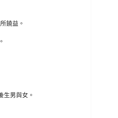
多所饒益。
。
後生男與女。