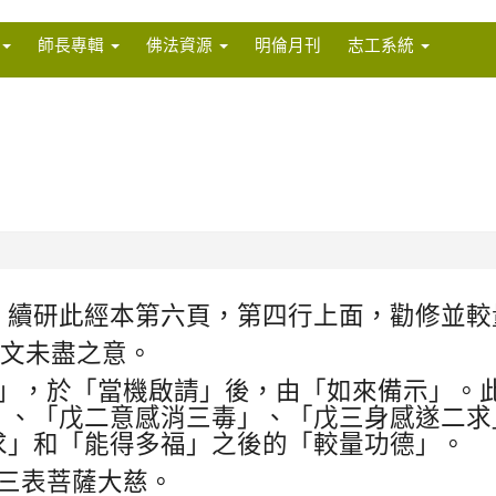
師長專輯
佛法資源
明倫月刊
志工系統
，續研此經本第六頁，第四行上面，勸修並較
文未盡之意。
」，於「當機啟請」後，由「如來備示」。
」、「戊二意感消三毒」、「戊三身感遂二求
求」和「能得多福」之後的「較量功德」。
三表菩薩大慈。