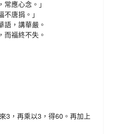
，常應心念。」
福不唐捐。」
華語，講華嚴。
，而福終不失。
3
3
60
來
，再乘以
，得
。再加上