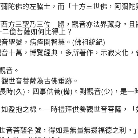
阿彌陀佛的左脇士，而「十方三世佛，阿彌陀
而西方三聖乃三位一體，觀音亦法界藏身。且
十二億菩薩如何比得上？
(
)
觀音聖號，病痊開智慧。
佛祖統紀
觀音十萬，博覽經典，多所著作，示寂火化，
觀音。
，觀世音菩薩為古佛垂跡。
(
)
(
)
(
)
長時
久
，四事供養
備
。對觀音
少
，是一
，如盈抱之棉。一時禮拜供養觀世音菩薩，「
世音菩薩名號，得如是無量無邊福德之利。