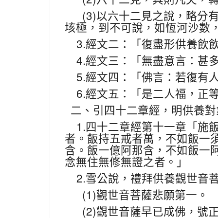
(3)
以六十二見之說，略分
垓極，到不可說，如恆河沙數
3.
經文二：「復盡形供養飲
4.
經文三：「無盡意言：甚
5.
經文四：「佛言：若復有
6.
經文五：「是二人福，正
二、引四十二章經，明供養對
1.
四十二章經第十一章「施
者。飯持五戒者萬，不如飯一
含。飯一億阿那含，不如飯一
念無住無修無證之者。」
2.
雪公說，禮拜供養觀世音
(1)
觀世音菩薩悲願第一。
(2)
觀世音薩早已成佛，號