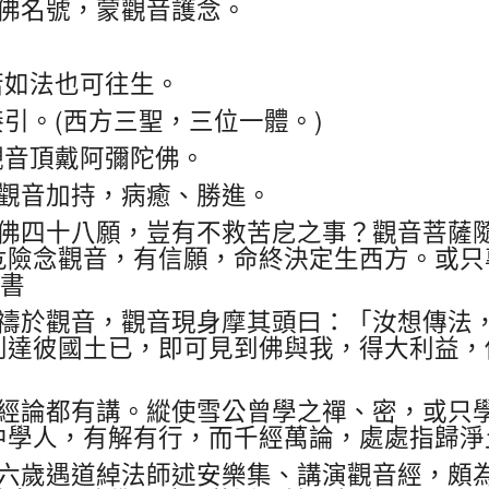
佛名號，蒙觀音護念。
若如法也可往生。
(
)
接引。
西方三聖，三位一體。
觀音頂戴阿彌陀佛。
觀音加持，病癒、勝進。
佛四十八願，豈有不救苦戹之事？觀音菩薩
危險念觀音，有信願，命終決定生西方。或只
書
禱於觀音，觀音現身摩其頭曰：「汝想傳法
到達彼國土已，即可見到佛與我，得大利益，
經論都有講。縱使雪公曾學之禪、密，或只
中學人，有解有行，而千經萬論，處處指歸淨
六歲遇道綽法師述安樂集、講演觀音經，頗