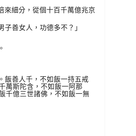
倍來細分，從個十百千萬億兆京
男子善女人，功德多不？」
。
。飯善人千，不如飯一持五戒
千萬斯陀含，不如飯一阿那
飯千億三世諸佛，不如飯一無