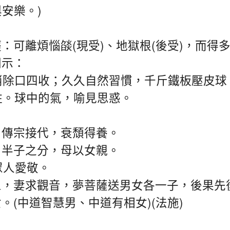
)
與安樂。
(
)
(
)
癡：可離煩惱燄
現受
、地獄根
後受
，而得
開示：
消除口四收；久久自然習慣，千斤鐵板壓皮球
住。球中的氣，喻見思惑。
，傳宗接代，衰頹得養。
，半子之分，母以女親。
眾人愛敬。
三，妻求觀音，夢菩薩送男女各一子，後果先
(
)(
)
女。
中道智慧男、中道有相女
法施