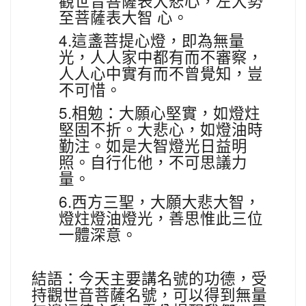
觀世音菩薩表大悲心，左大勢
至菩薩表大智
心。
4.
這盞菩提心燈，即為無量
光，人人家中都有而不審察，
人人心中實有而不曾覺知，豈
不可惜。
5.
相勉：大願心堅實，如燈炷
堅固不折。大悲心，如燈油時
勤注。如是大智燈光日益明
照。自行化他，不可思議力
量。
6.
西方三聖，大願大悲大智，
燈炷燈油燈光，善思惟此三位
一體深意。
結語：今天主要講名號的功德，受
持觀世音菩薩名號，可以得到無量