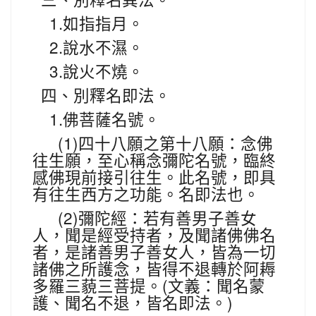
三、別釋名異法。
1.
如指指月。
2.
說水不濕。
3.
說火不燒。
四、別釋名即法。
1.
佛菩薩名號。
(1)
四十八願之第十八願：念佛
往生願，至心稱念彌陀名號，臨終
感佛現前接引往生。此名號，即具
有往生西方之功能。名即法也。
(2)
彌陀經：若有善男子善女
人，聞是經受持者，及聞諸佛佛名
者，是諸善男子善女人，皆為一切
諸佛之所護念，皆得不退轉於阿耨
(
多羅三藐三菩提。
文義：聞名蒙
)
護、聞名不退，皆名即法。