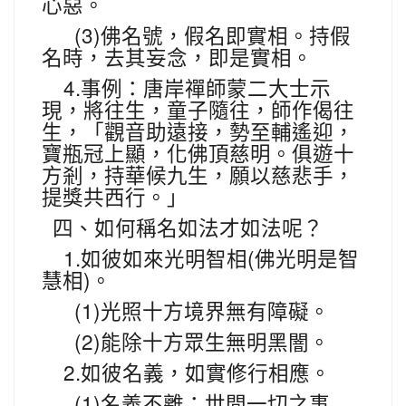
心惡。
(3)
佛名號，假名即實相。持假
名時，去其妄念，即是實相。
4.
事例：唐岸禪師蒙二大士示
現，將往生，童子隨往，師作偈往
生，「觀音助遠接，勢至輔遙迎，
寶瓶冠上顯，化佛頂慈明。俱遊十
方剎，持華候九生，願以慈悲手，
提獎共西行。」
四、如何稱名如法才如法呢？
1.
(
如彼如來光明智相
佛光明是智
)
慧相
。
(1)
光照十方境界無有障礙。
(2)
能除十方眾生無明黑闇。
2.
如彼名義，如實修行相應。
(1)
名義不離：世間一切之事