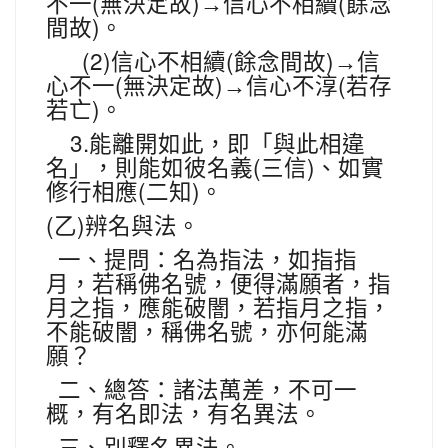
(
)
(
不一
無決定故
→
信心不相續
餘念
)
間故
。
(2)
(
)
信心不相續
餘念間故
→信
(
)
(
心不一
無決定故
→信心不淳
若存
)
若亡
。
3.
能離開如此，即「與此相違
(
)
名」，則能如彼名義
三信
、如實
(
)
修行相應
二知
。
(
)
乙
辨名與法。
一、提問：名為指法，如指指
月，若稱佛名號，便得滿願者，指
月之指，應能破闇，若指月之指，
不能破闇，稱佛名號，亦何能滿
願？
二、總答：諸法萬差，不可一
概，有名即法，有名異法。