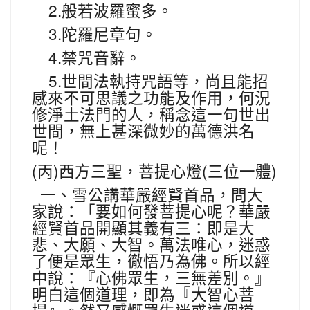
2.
般若波羅蜜多。
3.
陀羅尼章句。
4.
禁咒音辭。
5.
世間法執持咒語等，尚且能招
感來不可思議之功能及作用，何況
修淨土法門的人，稱念這一句世出
世間，無上甚深微妙的萬德洪名
呢！
(
)
(
)
丙
西方三聖，菩提心燈
三位一體
一、雪公講華嚴經賢首品，問大
家說：「要如何發菩提心呢？華嚴
經賢首品開顯其義有三：即是大
悲、大願、大智。萬法唯心，迷惑
了便是眾生，徹悟乃為佛。所以經
中說：『心佛眾生，三無差別。』
明白這個道理，即為『大智心菩