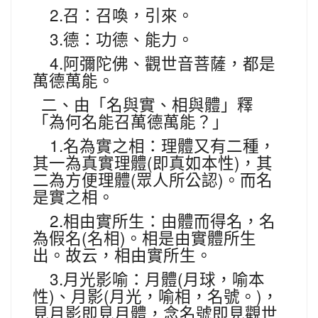
2.
召：召喚，引來。
3.
德：功德、能力。
4.
阿彌陀佛、觀世音菩薩，都是
萬德萬能。
二、由「名與實、相與體」釋
「為何名能召萬德萬能？」
1.
名為實之相：理體又有二種，
(
)
其一為真實理體
即真如本性
，其
(
)
二為方便理體
眾人所公認
。而名
是實之相。
2.
相由實所生：由體而得名，名
(
)
為假名
名相
。相是由實體所生
出。故云，相由實所生。
3.
(
月光影喻：月體
月球，喻本
)
(
)
性
、月影
月光，喻相，名號。
，
見月影即見月體，念名號即見觀世