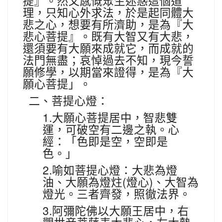
提』。然又感慨眾生迷惑這個道
理，只知心外求法，於是起同體大
悲之心，想要有所濟助，是為『大
悲心菩提』。既有大智又有大悲，
還須要有大願來成就它，而成就的
法門無盡；哀悼過去不知，現今誓
願修學，以期當來證得，是為『大
願心菩提」。
二、菩提心燈：
1.
大願心菩提居中，智悲雙
運，可破空有二邊之執。心
經：「色即是空，空即是
色。」
2.
喻如菩提心燈：大悲為燈
(
)
油、大願為燈炷
燈心
、大智為
燈光。三者齊發，照徹法界。
3.
阿彌陀佛以大願王居中，右