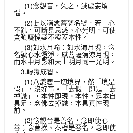
(1)
念觀音，久之，滅虛妄煩
惱。
(2)
此以稱念菩薩名號，若一心
不亂，可斷見思惑。心光明，可使
貪瞋癡慢疑不覆蓋本性。
(3)
如水月喻：如水清月現，念
名號心水澄淨，感菩薩清涼月現，
而水中月影和天上明月同一光明。
3.
轉識成智。
(1)
八識變一切境界，然「境是
假」，沒好事。「去假」即是「去
掉識」，本性即現。本性，是本自
具足，念佛去掉識，本具真性現
前。
(2)
念觀音是善名，念即使心
善；念曹操、秦檜是惡名，念即使