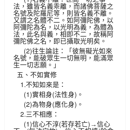
法，雖皆名義乖離，而諸佛菩薩之
名號及陀羅尼等，則皆名義不離。
又謂之名體不二。如阿彌陀佛，以
阿彌陀為名，以光明為義，為體為
法，此名與義，相即不二，故稱阿
彌陀佛之名，即已攝取光明矣。
(2)
往生論註：「彼無礙光如來
名號，能破眾生一切無明，能滿眾
生一切志願。」
五、不如實修
1.
不知如來是：
(1)
(
)
實相身
法性身
。
(2)
(
)
為物身
應化身
。
2.
三不相應：
(1)
(
)
信心不淳
若存若亡
→
信心