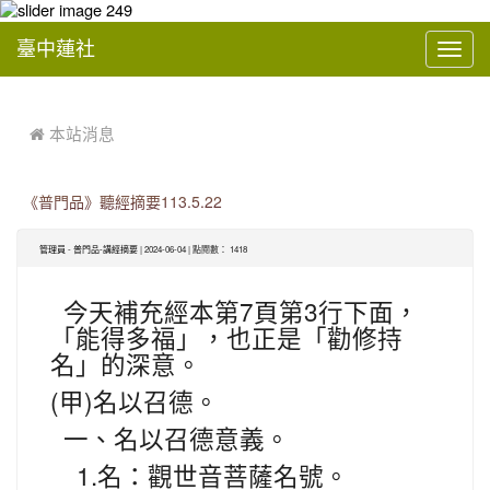
臺中蓮社
Toggl
navig
:::
 本站消息
《普門品》聽經摘要113.5.22
-
| 2024-06-04 | 點閱數： 1418
管理員
普門品-講經摘要
7
3
今天補充經本第
頁第
行下面，
「能得多福」，也正是「勸修持
名」的深意。
(
)
甲
名以召德。
一、名以召德意義。
1.
名：觀世音菩薩名號。