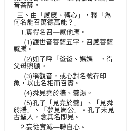
音菩薩。
三、由「感應、轉心」，釋「為
何名能召萬德萬能？」
1.
—
實得名召
感他應。
(1)
觀世音菩薩五字，召感菩薩
感應。
(2)
如子呼「爸爸、媽媽」，得
父母照顧。
(3)
稱觀音，或心對名號存印
象，以此名相而召實。
(4)
舜見堯於牆、羹湯。
(5)
孔子「見堯於羹」、「見舜
於牆」、「夢見周公」。孔子未見
古聖人，念其名即見。
2.
—
妄從實滅
轉自心。