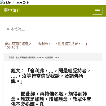
臺中蓮社
Toggl
navig
:::
 本站消息
佛說阿彌陀經經文：「舍利弗，…，聞是經受持者，….」
108.10.3
-
| 2019-10-07 | 點閱數： 4628
管理員
佛說阿彌陀經-講經摘要
經文：「舍利弗，…，聞是經受持者，
….，汝等皆當信受我語，及諸佛所
說。」
聞此經，再持佛名號，能得到護
念。護就是加護，增加護念，教眾生學
佛不要退轉。凡