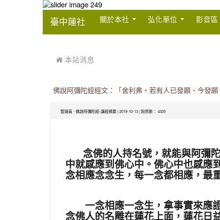
:::
關於本社
弘化單位
影音區
臺中蓮社
:::
 本站消息
佛說阿彌陀經經文：「舍利弗。若有人已發願、今發願、當
-
| 2019-10-13 | 點閱數： 4325
管理員
佛說阿彌陀經-講經摘要
念佛的人持名號，就能與阿彌陀佛
中就感應到佛心中。佛心中也感應
念相應念念生，每一念都相應，最
一念相應一念生，拿事實來應證。
念佛人的名雕在蓮花上面，蓮花日