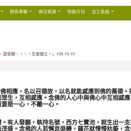
師長專輯
佛法資源
明倫月刊
志工系統
發願，。。。生彼國土。」108.10.10
相應，名以召德故，以名就能感應到佛的萬德。
到眾生，互相感應。念佛的人心中與佛心中互相感應
重要是一心，不離一心。
有人發願，執持名號，西方七寶池，就生出一支
益茂盛。念佛的人若懈怠退轉，蓮花就慢慢枯萎，念