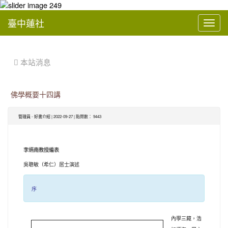
臺中蓮社
Toggl
navig
:::
 本站消息
佛學概要十四講
管理員
-
好書介紹
| 2022-09-27 | 點閱數： 9443
李炳南教授編表
吳聰敏（希仁）居士演述
序
內學三藏，浩