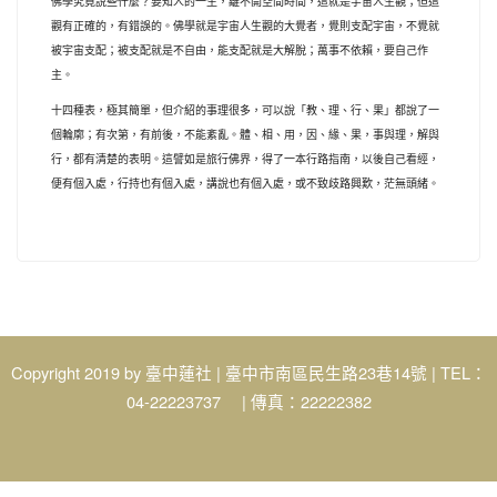
佛學究竟說些什麼？要知人的一生，離不開空間時間，這就是宇宙人生觀；但這
觀有正確的，有錯誤的。佛學就是宇宙人生觀的大覺者，覺則支配宇宙，不覺就
被宇宙支配；被支配就是不自由，能支配就是大解脫；萬事不依賴，要自己作
主。
十四種表，極其簡單，但介紹的事理很多，可以說「教、理、行、果」都說了一
個輪廓；有次第，有前後，不能紊亂。體、相、用，因、緣、果，事與理，解與
行，都有清楚的表明。這譬如是旅行佛界，得了一本行路指南，以後自己看經，
便有個入處，行持也有個入處，講說也有個入處，或不致歧路興歎，茫無頭緒。
Copyright 2019 by
臺中蓮社
| 臺中市南區民生路23巷14號 | TEL：
04-22223737 | 傳真：22222382