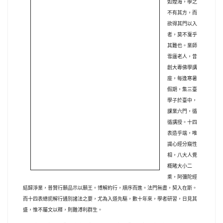
如煙海，學之
不有其方，而
欲得其門以入
者，莫不戛乎
其難也。業師
雪廬老人，昔
創大專佛學講
座，每逢寒暑
假期，集三臺
學子於臺中，
課業六門，循
循講授。十四
表造乎端，唯
識心經分窺性
相，八大人覺
概睹大小二
乘，阿彌陀經
結歸淨業，普賢行願品示以願王。博解約行，順序而進。法門無盡，契入在斯。
而十四表總扼解行通別諸法之要，尤為入道先驅，數十年來，學者研習，日見其
盛，惟不屬文以釋，則難溥利群生。