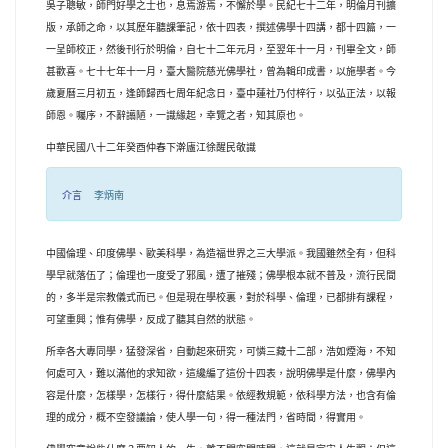
吳子聰敏，師門好學之士也，息焉游焉，不懈於學。民紀七十二年，明倫月刊擴
版，承師之命，以其歷年聽課筆記，依十四表，撰述佛學十四講，都十四篇，一
一呈師校正，然後刊行於明倫，自七十二年元月，至翌年十一月，刊畢全文，師
甚歡喜。七十七年十一月，臺大醫院慈光佛學社，曾為輯印成書，以施學者。今
歲夏曆三月初五，逢師歸西七周年紀念日，臺中蓮社乃付梓行，以弘正法，以報
師恩。囑序，不辭譾陋，一識緣起，幸覽之者，知其原也。
中華民國八十二年癸酉仲春下澣廬江徐醒民敬識
介言
李炳南
中國倫理、印度佛學、歐美科學，為造福世界之三大學派。我國雖然全有，但科
學早就落伍了；倫理也一度受了邪風，遭了摧殘；佛學根本就不普及，流行民間
的，多半是宗教儀式而已。但是現在學校裏，對於科學、倫理，已都排有課程，
可望重興；惟有佛學，反成了聽其自然的狀態。
所幸各大專同學，猛發深省，自動起來研究，可憐三藏十二部，浩如煙海，不知
何處可入，難以滿他的求知欲，這纔編了這份十四表，說明佛學是什麼，佛學內
容是什麼，怎樣學，怎樣行，得什麼結果。依經教規範，依科學方法，也含有倫
理的成分，概不空發議論，使人學一句，得一種法門，省時間，得實用。