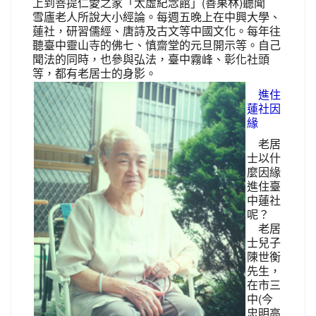
上到菩提仁愛之家「太虛紀念館」(善果林)聽聞
雪廬老人所說大小經論。每週五晚上在中興大學、
蓮社，研習儒經、唐詩及古文等中國文化。每年往
聽臺中靈山寺的佛七、慎齋堂的元旦開示等。自己
聞法的同時，也參與弘法，臺中霧峰、彰化社頭
等，都有老居士的身影。
進住
蓮社因
緣
老居
士以什
麼因緣
進住臺
中蓮社
呢？
老居
士兒子
陳世衡
先生，
在市三
中(今
忠明高