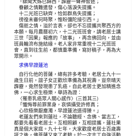
「驟聞大姊已歸西，霹靂一聲神智迷；
眷顧之情難遣發，傷心落淚失提攜。
十二光班已缺齊，恰如群鳥失提攜；
徬徨未審何時聚，惟盼彌陀接引西。」
傷逝之情，溢於言表，卻也不忘提攜共聚西方的
本願。每月農曆初六，十二光班班會，請老居士講
三世「因果」報應的「故事」，再念佛回向，並由
班員輪流布施結緣。老人家非常重視十二光班班
會，直到往生前，都慎重準備，寫好稿子，再為大
眾開示。
求佛早證蓮池
自行化他的菩薩，總有許多考驗，老居士九十一
歲生日前，誼子女正歡欣準備為其祝壽，豈奈晴天
霹靂，竟然發現患了乳癌，自此老居士更加精進念
佛，一心求生極樂，舉詩為證：
〈罹患乳癌眾人關心感作〉(三首其三)
「懺悔尊前罪業身，哀憐攝受許修真；
心欣極樂厭塵濁，早證蓮池道得臻。」
老蓮友們來到蓮社，不論聽經、念佛、當志工，
都要先看看老居士。互相照顧，互相提攜，蓮社果
真是個大家庭。九十七年，大家歡度老居士百歲壽
誕之後，佛菩薩又來了考驗。於一次志工自強活動