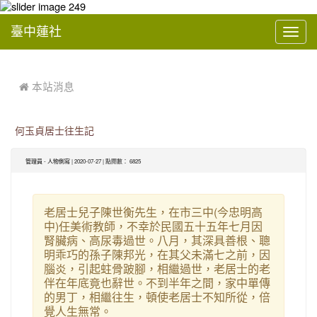
臺中蓮社
Toggl
navig
:::
 本站消息
何玉貞居士往生記
-
| 2020-07-27 | 點閱數： 6825
管理員
人物側寫
老居士兒子陳世衡先生，在市三中(今忠明高
中)任美術教師，不幸於民國五十五年七月因
腎臟病、高尿毒過世。八月，其深具善根、聰
明乖巧的孫子陳邦光，在其父未滿七之前，因
腦炎，引起蛀骨跛腳，相繼過世，老居士的老
伴在年底竟也辭世。不到半年之間，家中單傳
的男丁，相繼往生，頓使老居士不知所從，倍
覺人生無常。