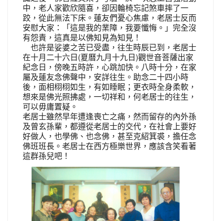
中，老人家歡欣隨喜，卻因輪椅忘記煞車摔了一
跤，從此無法下床。蓮友們憂心焦慮，老居士反而
安慰大家：「這是我的業障，我要懺悔。」完全沒
有怨責，這真是以佛知見為知見！
也許是娑婆之苦已受盡，往生時辰已到，老居士
在十月二十六日(夏曆九月十九日)觀世音菩薩出家
紀念日，傍晚五時許，心跳加快。八時十分，在家
屬及蓮友念佛聲中，安詳往生。助念二十四小時
後，面相栩栩如生，有如睡眠；更衣時全身柔軟，
想來是佛光照拂處，一切祥和，何老居士的往生，
可以毋庸置疑。
老居士雖然早年遭逢喪亡之痛，然而留存的內外孫
及曾玄孫輩，都遵從老居士的交代，在社會上要好
好做人，也學佛、也念佛，甚至克紹箕裘，擔任念
佛班班長。老居士在西方極樂世界，應該含笑看著
這群孫兒吧！