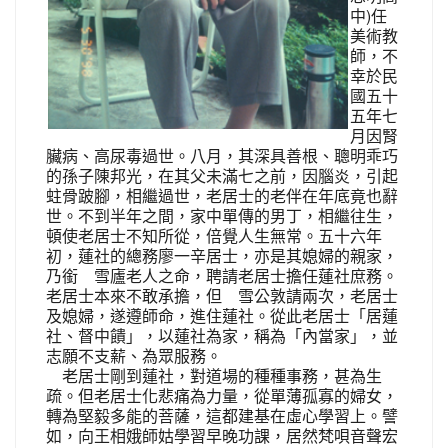
中)任
美術教
師，不
幸於民
國五十
五年七
月因腎
臟病、高尿毒過世。八月，其深具善根、聰明乖巧
的孫子陳邦光，在其父未滿七之前，因腦炎，引起
蛀骨跛腳，相繼過世，老居士的老伴在年底竟也辭
世。不到半年之間，家中單傳的男丁，相繼往生，
頓使老居士不知所從，倍覺人生無常。五十六年
初，蓮社的總務廖一辛居士，亦是其媳婦的親家，
乃銜 雪廬老人之命，聘請老居士擔任蓮社庶務。
老居士本來不敢承擔，但 雪公敦請兩次，老居士
及媳婦，遂遵師命，進住蓮社。從此老居士「居蓮
社、督中饋」，以蓮社為家，稱為「內當家」，並
志願不支薪、為眾服務。
老居士剛到蓮社，對道場的種種事務，甚為生
疏。但老居士化悲痛為力量，從單薄孤寡的婦女，
轉為堅毅多能的菩薩，這都建基在虛心學習上。譬
如，向王相娥師姑學習早晚功課，居然梵唄音聲宏