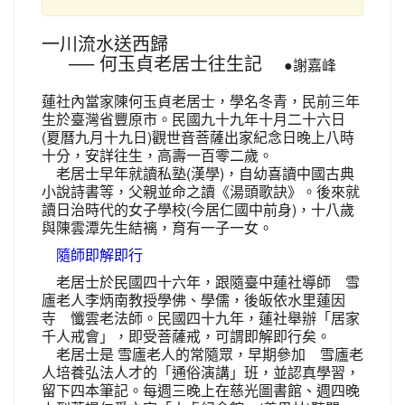
一川流水送西歸
── 何玉貞老居士往生記
●謝嘉峰
蓮社內當家陳何玉貞老居士，學名冬青，民前三年
生於臺灣省豐原市。民國九十九年十月二十六日
(夏曆九月十九日)觀世音菩薩出家紀念日晚上八時
十分，安詳往生，高壽一百零二歲。
老居士早年就讀私塾(漢學)，自幼喜讀中國古典
小說詩書等，父親並命之讀《湯頭歌訣》。後來就
讀日治時代的女子學校(今居仁國中前身)，十八歲
與陳雲潭先生結褵，育有一子一女。
隨師即解即行
老居士於民國四十六年，跟隨臺中蓮社導師 雪
廬老人李炳南教授學佛、學儒，後皈依水里蓮因
寺 懺雲老法師。民國四十九年，蓮社舉辦「居家
千人戒會」，即受菩薩戒，可謂即解即行矣。
老居士是 雪廬老人的常隨眾，早期參加 雪廬老
人培養弘法人才的「通俗演講」班，並認真學習，
留下四本筆記。每週三晚上在慈光圖書館、週四晚