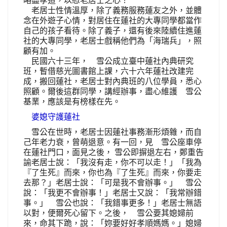
老居士性情溫厚，除了義務服務蓮友之外，並體
念在外遊子心情，對居住在蓮社的大專同學都當作
自己的孩子看待。除了義子，還有後來陸續住進蓮
社的大專同學，老居士戲稱他們為「海瑞兵」，照
顧有加。
民國六十三年， 雪公成立臺中蓮社內典研究
班，暫借慈光圖書館上課，六十六年蓮社改建完
成，搬回蓮社，老居士對內典班的八位學員，悉心
照顧。爾後這群同學，講經辦事，盡心維護 雪公
基業，應該是有榜樣在先。
婆媳守護蓮社
雪公在世時，老居士因蓮社事務漸形煩雜，而自
己年老力衰，曾萌退意。有一回，見 雪公座車停
在蓮社門口，面見之後， 雪公即摒退左右，鄭重告
諭老居士說：「我沒有走，你不可以走！」「我為
『了生死』而來，你也為『了生死』而來，你要走
去那？」老居士說：「可是我不會辦事。」 雪公
說：「我更不會辦事！」老居士又說：「我常辦錯
事。」 雪公也說：「我錯事更多！」老居士無語
以對，便爾死心留下。之後， 雪公要其媳婦前
來，命其下跪，說：「妳要好好孝順媽媽。」媳婦