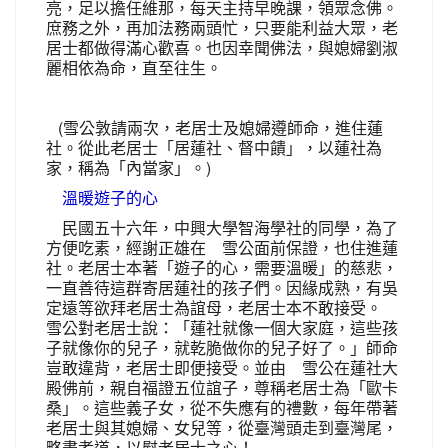
亮，足以擔任維那，每天主持早晚課，領眾念佛。
庶務之外，再加法務兩頭忙，只要能利益大眾，老
居士都做得滿心歡喜。也因幸聞佛法，與媳婦劉淑
麗相依為命，直至往生。
(雪公敦請兩次，老居士及媳婦遵師命，進住蓮
社。從此老居士「居蓮社、督中饋」，以蓮社為
家，稱為「內當家」。)
溫暖遊子的心
民國五十六年，中興大學智海學社的同學，為了
方便吃素，經謝正雄在 雪公面前保證，也住進蓮
社。老居士本著「遊子的心，需要溫暖」的慈悲，
一直善待這群寄居蓮社的孩子們。因緣成熟，有吳
定遠等欲拜老居士為誼母，老居士本不敢接受。
雪公對老居士說：「蓮社就像一個大家庭，這些孩
子就像你的兒子，就乾脆做你的兒子好了。」師命
豈敢違背，老居士即便接受。並由 雪公在蓮社大
殿佛前，親自福證五位誼子，尊稱老居士為「歐卡
桑」。這些義子女，從不失應有的禮數，每年帶著
老居士與其媳婦、女兒等，從臺灣頭走到臺灣尾，
略盡孝道，以慰老居士之心！