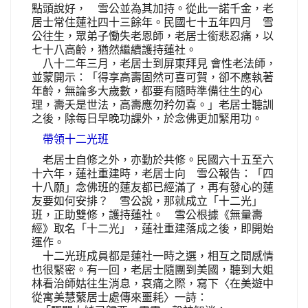
點頭說好， 雪公並為其加持。從此一諾千金，老
居士常住蓮社四十三餘年。民國七十五年四月 雪
公往生，眾弟子慟失老恩師，老居士銜悲忍痛，以
七十八高齡，猶然繼續護持蓮社。
八十二年三月，老居士到屏東拜見 會性老法師，
並蒙開示：「得享高壽固然可喜可賀，卻不應執著
年齡，無論多大歲數，都要有隨時準備往生的心
理，壽夭是世法，高壽應勿矜勿喜。」老居士聽訓
之後，除每日早晚功課外，於念佛更加緊用功。
帶領十二光班
老居士自修之外，亦勤於共修。民國六十五至六
十六年，蓮社重建時，老居士向 雪公報告：「四
十八願」念佛班的蓮友都已經滿了，再有發心的蓮
友要如何安排？ 雪公說，那就成立「十二光」
班，正助雙修，護持蓮社。 雪公根據《無量壽
經》取名「十二光」，蓮社重建落成之後，即開始
運作。
十二光班成員都是蓮社一時之選，相互之間感情
也很緊密。有一回，老居士隨團到美國，聽到大姐
林看治師姑往生消息，哀痛之際，寫下〈在美遊中
從寓美慧蘩居士處傳來噩耗〉一詩：