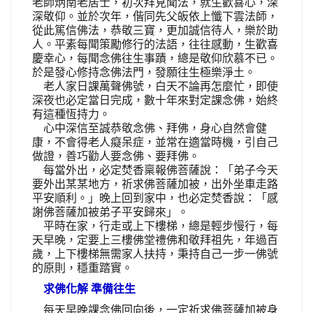
老師炳南老居士，初次拜見聞法，就生歡喜心，深
深敬仰。並於次年，偕同先父皈依上懺下雲法師，
從此篤信佛法，恭敬三寶，更加誠信待人，樂於助
人。平素每聞策勵修行的法語，往往感動，生歡喜
慶幸心，每聞念佛往生事蹟，總是敬仰欣慕不已。
於是發心修持念佛法門，發願往生極樂淨土。
老人家日課萬聲佛號，白天不論再怎麼忙，即使
深夜也必定當日完成，數十年來對定課念佛，始終
有這種恆持力。
心中深信至誠恭敬念佛、拜佛，身心自然會健
康，不會得老人癡呆症，並常在適當時機，引自己
做證，善巧勸人要念佛、要拜佛。
每當外出，必定焚香稟報佛菩薩說：「弟子今天
要外出某某地方，祈求佛菩薩加被，出外坐車走路
平安順利。」晚上回到家中，也必定焚香說：「感
謝佛菩薩加被弟子平安歸來」。
平時在家，行走或上下樓梯，總是輕步慢行，每
天早晚，定要上三樓佛堂禮佛和敬拜祖先，年過百
歲，上下樓梯無需家人扶持，秉持自己一步一佛號
的原則，穩重踏實。
求佛化解 準備往生
每天早晚課念佛回向後，一定祈求佛菩薩加被身