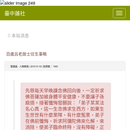
臺中蓮社
Toggl
navig
:::
 本站消息
百歲呂老居士往生事略
管理員
-
人物側寫
| 2019-07-03 | 點閱數： 7400
先慈每天早晚課念佛回向後，一定祈求
佛菩薩加被身體平安健康，不要讓子孫
麻煩。接著懺悔發願說：「弟子某某法
名心真，這一生念佛求生西方，如果生
生世世有什麼業障，有什麼冤業，弟子
在佛前懺悔，祈求阿彌陀佛來化解，來
消除，使弟子臨命終時，沒有障礙，正