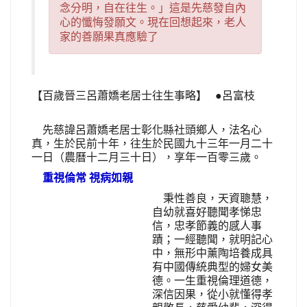
念分明，自在往生。」這是先慈發自內
心的懺悔發願文。現在回想起來，老人
家的善願果真應驗了
【百歲晉三呂蕭嬌老居士往生事略】 ●呂富枝
先慈諱呂蕭嬌老居士彰化縣社頭鄉人，法名心
真，生於民前十年，往生於民國九十三年一月二十
一日（農曆十二月三十日），享年一百零三歲。
重視倫常 視病如親
秉性善良，天資聰慧，
自幼就喜好聽聞孝悌忠
信，忠孝節義的感人事
蹟；一經聽聞，就明記心
中，無形中薰陶培養成具
有中國傳統典型的婦女美
德。一生重視倫理道德，
深信因果，從小就懂得孝