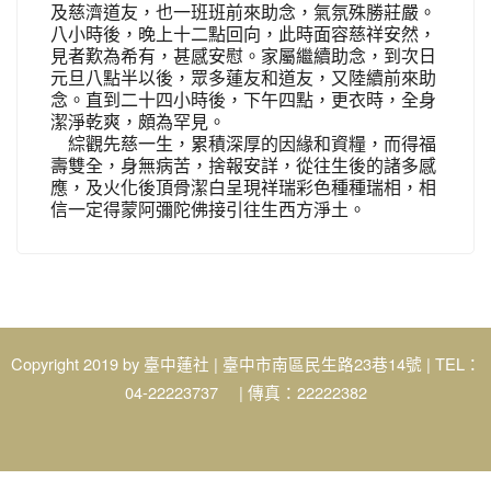
及慈濟道友，也一班班前來助念，氣氛殊勝莊嚴。
八小時後，晚上十二點回向，此時面容慈祥安然，
見者歎為希有，甚感安慰。家屬繼續助念，到次日
元旦八點半以後，眾多蓮友和道友，又陸續前來助
念。直到二十四小時後，下午四點，更衣時，全身
潔淨乾爽，頗為罕見。
綜觀先慈一生，累積深厚的因緣和資糧，而得福
壽雙全，身無病苦，捨報安詳，從往生後的諸多感
應，及火化後頂骨潔白呈現祥瑞彩色種種瑞相，相
信一定得蒙阿彌陀佛接引往生西方淨土。
Copyright 2019 by
臺中蓮社
| 臺中市南區民生路23巷14號 | TEL：
04-22223737 | 傳真：22222382