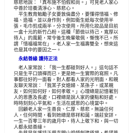
慈悲地說：「真布施不怕假和尚。」可見老人家心
中善於培養清淨心、慈悲心。
平生教育勉勵子女要敦倫盡分，要懂得惜福、修
福、造福，並以身作則，例如衛生紙每次使用半
張，毛巾剪成兩半，分次使用，所用化妝品是目前
一盒十元的新竹凸粉。這種「節儉以待己，寬厚以
待人」的風範，常令後生晚輩敬佩，慚愧不已。所
謂「惜福福常在」，老人家一生福壽雙全，想來這
也是其中的要因之一。
永結善緣 護持正法
老人家常說：「我一生都碰到好人。」這句話不
只是生平口頭禪而已，更是她一生實際的寫照。凡
事都往好的一面看，對人都看人家的光明面，和親
友聊天常說：「我某子女媳婦、某孫子，或某親
友，如何如何好，如何孝敬。」心理總是記憶著別
人的恩惠及長處，口裡總是說人家的優點和好處，
時時刻刻心平氣和，生活在感恩的心境當中。
回顧老人家一生善良、仁厚、慈悲，無論任何
人，任何時間，看到她總是慈祥和藹，端莊安詳，
一生一百零三年的歲月中，待人上敬下和，與一切
人都永結善緣。
先慈早年護持正覺寺開山祖師創建道場，希望普