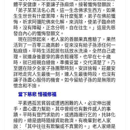
體平安健康，不要讓子孫麻煩。接著懺悔發願說：
「弟子某某法名心真，這一生念佛求生西方，如果
生生世世有什麼業障，有什麼冤業，弟子在佛前懺
悔，祈求阿彌陀佛來化解，來消除，使弟子臨命終
時，沒有障礙，正念分明，自在往生。」這是先慈
發自內心的懺悔發願文。
現在回想起來，老人家的善願果真應驗了，果然
活到了一百零三歲高齡，從來沒有給子孫添任何一
點麻煩，平時生活起居包括放水洗澡，全然自己處
理。就連身後要穿的壽衣鞋襪等，也早在七十歲
時，就已經親自縫做，準備妥當，交代清楚了。乃
至選在除夕全家子孫團聚時刻，安詳捨報，莊嚴安
詳地走完人生最後一刻，連人生最後時段，也沒有
讓子孫盡心服侍的機會。如今留給子孫的是無限的
懷念和不捨。
當下慈悲 惜福修福
平素遇孤苦貧弱或遭遇困難的人，必定伸出援
手，盡心盡力幫助，其中曾經也有數件感人的事
蹟。平時有登門求助的，或遇路邊行乞的，扥缽化
緣的，總是適時隨緣資助救濟。有晚輩對老人家
說：「其中往往有欺騙或不真實的。」老人家總是