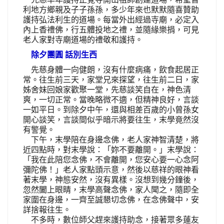
利地方鄉親及子子孫孫，多少年來也默默隨喜贊助
護持弘法利生的道場。每當外出經過寺廟，必定入
內上香禮佛，行五體投地之禮，並隨緣樂捐，可見
老人家對寺廟道場的禮敬和護持。
除夕團圓 話別生西
先慈身體一向健朗，沒有什麼病痛，飲食起居正
常。往生前三天，家堂兄來探望，往生前二日，家
姊舍妹回娘家歡聚一堂，先慈談笑自在，神色清
爽，一切正常。當晚略微不適，但精神良好，言談
一如平日。到除夕中午，還與相差百歲的小曾孫女
開心談笑，言談間似乎暗示將要往生，末學竟然沒
有警覺。
下午，末學陪在身邊念佛，老人家神智清楚，將
近四點時，對末學說：「妳不要離開。」末學說：
「我在此陪您念佛，不會離開，您安心要一心念阿
彌陀佛！」老人家點頭示意，然後以慈祥的眼神看
著末學，神態安然，沒有異樣。沒想到幾分鐘後，
忽然闔上眼睛，末學高聲念佛，家人聞之，隨即全
家圍在身邊，一齊至誠懇切念佛，在念佛聲中，安
詳捨報往生。
不多時，數位師父趕來護持助念，接著眾多蓮友