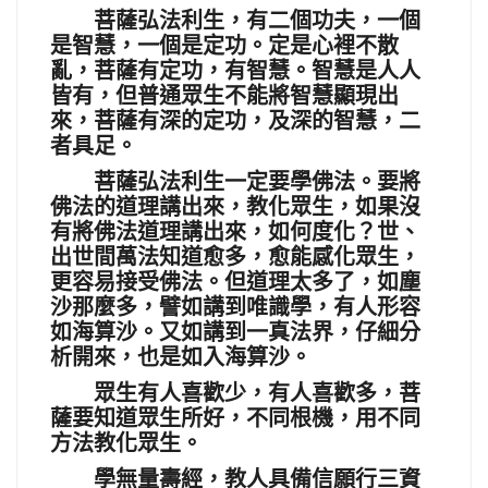
菩薩弘法利生，有二個功夫，一個
是智慧，一個是定功。定是心裡不散
亂，菩薩有定功，有智慧。智慧是人人
皆有，但普通眾生不能將智慧顯現出
來，菩薩有深的定功，及深的智慧，二
者具足。
菩薩弘法利生一定要學佛法。要將
佛法的道理講出來，教化眾生，如果沒
有將佛法道理講出來，如何度化？世、
出世間萬法知道愈多，愈能感化眾生，
更容易接受佛法。但道理太多了，如塵
沙那麼多，譬如講到唯識學，有人形容
如海算沙。又如講到一真法界，仔細分
析開來，也是如入海算沙。
眾生有人喜歡少，有人喜歡多，菩
薩要知道眾生所好，不同根機，用不同
方法教化眾生。
學無量壽經，教人具備信願行三資