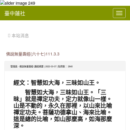
臺中蓮社
Toggl
navig
:::
 本站消息
佛說無量壽經(六十七)111.3.3
管理員
-
佛說無量壽經-講經摘要
| 2022-03-07 | 點閱數： 2840
經文：智慧如大海，三昧如山王。
智慧如大海，三昧如山王。「三
昧」就是禪定功夫，定力就像山一樣。
山是不動的，永久在那裡，以山來比喻
禪定功夫。菩薩功德拿山、海來比喻。
這是總的比喻，如山那麼高，如海那麼
深。