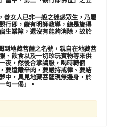
，善女人已非一般之迷惑眾生，乃屬
觀行即，縱有明師教導，總是旋得
宿生業障，還沒有能夠消除，故於
聞到地藏菩薩之名號，親自在地藏菩
服、飲食以及一切珍玩寶物等來供
一夜，然後合掌請服，喝時轉個
，要遠離辛肉，要嚴持戒律、要結
夢中，具見地藏菩薩現無邊身，於
一句一偈」。