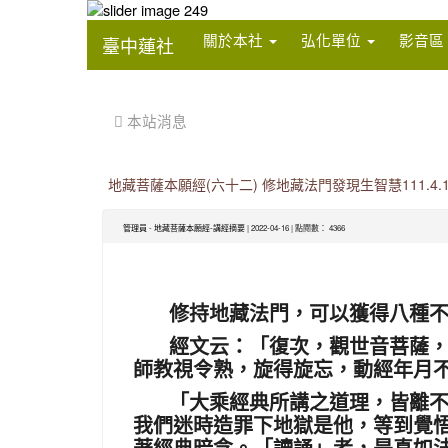
:::
關於本社
弘化單位
影音區
臺中蓮社
:::
 本站消息
地藏菩薩本願經(六十二) 修地藏法門發現生智慧111.4.1
管理員
-
地藏菩薩本願經-講經摘要
| 2022-04-16 | 點閱數： 4366
修持地藏法門，可以獲得八種不可
經文云：「復次，觀世音菩薩
師教視令熟，旋得旋忘，動經年月
「大乘經典所講之道理，皆離
我們迷時造罪下地獄是他，等到覺
著經典暗念。「讀誦」者，是真如