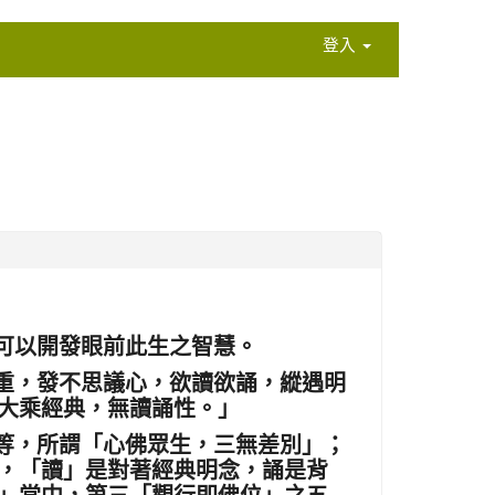
登入
可以開發眼前此生之智慧。
重，發不思議心，欲讀欲誦，縱遇明
大乘經典，無讀誦性。」
等，所謂「心佛眾生，三無差別」；
，「讀」是對著經典明念，誦是背
」當中，第三「觀行即佛位」之五