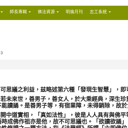
師長專輯
佛法資源
明倫月刊
志工系統
3
思議之利益，兹略述第六種「發現生智慧」，即
，若未來世，善男子，善女人，於大乘經典，深生珍
不能讀誦。是善男子等，有宿業障，未得銷除，故於
不開中道實相，「真如法性」，彼是人人具有與佛平
悟時成佛作祖亦是他，故不可思議也。「欲讀欲誦」
法性修證之一種方法，指《法華經》所謂「六即佛位