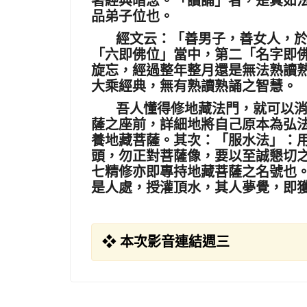
品弟子位也。
經文云：「善男子，善女人，
「六即佛位」當中，第二「名字即
旋忘，經過整年整月還是無法熟讀
大乘經典，無有熟讀熟誦之智慧。
吾人懂得修地藏法門，就可以
薩之座前，詳細地將自己原本為弘
養地藏菩薩。其次：「服水法」：
頭，勿正對菩薩像，要以至誠懇切
七精修亦即專持地藏菩薩之名號也
是人處，授灌頂水，其人夢覺，即
❖ 本次影音連結週三