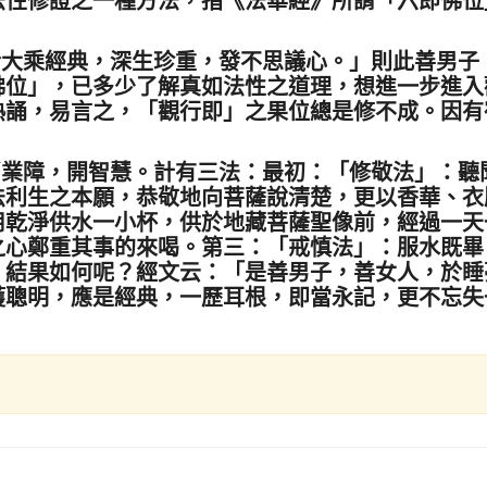
於大乘經典，深生珍重，發不思議心。」則此善男子
佛位」，已多少了解真如法性之道理，想進一步進入
熟誦，易言之，「觀行即」之果位總是修不成。因有
消業障，開智慧。計有三法：最初：「修敬法」：聽
法利生之本願，恭敬地向菩薩說清楚，更以香華、衣
用乾淨供水一小杯，供於地藏菩薩聖像前，經過一天
之心鄭重其事的來喝。第三：「戒慎法」：服水既畢
。結果如何呢？經文云：「是善男子，善女人，於睡
獲聰明，應是經典，一歷耳根，即當永記，更不忘失