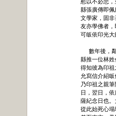
慰以不必悲，
縣張廣傳即佩
文學家，固非
友亦學佛者，
可皈依印光大
數年後，
縣推一位林姓
得知彼為印祖
允寫信介紹皈
乃印祖之親筆
日，翌日，依
薩紀念日也。
從此始死心塌