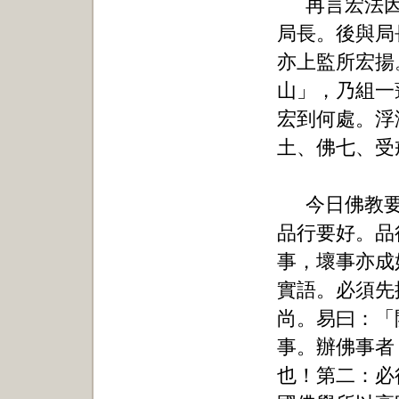
再言宏法
局長。後與局
亦上監所宏揚
山」，乃組一
宏到何處。浮
土、佛七、受
今日佛教
品行要好。品
事，壞事亦成
實語。必須先
尚。易曰：「
事。辦佛事者
也！第二：必