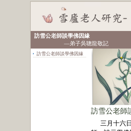
（一）生
訪雪公老師談學佛因緣
—弟子吳聰龍敬記 （
訪雪公老師談學佛因緣
訪雪公老師
三月十六