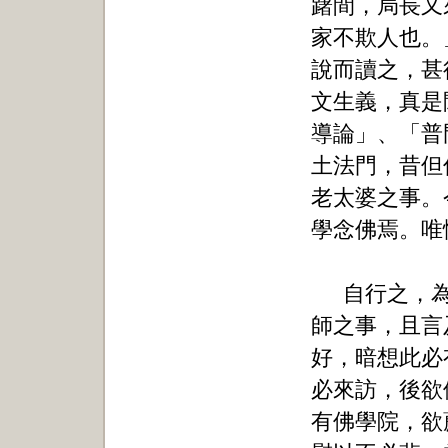
躇間，局長又
家不欺人也。
說而讀之，甚
文生義，真是
導論」、「普門
土法門，昔但
老太婆之事。
學念佛焉。唯
自行之，
師之事，且言
好，暗想此必
必來訪，後欲
有佛學院，欲