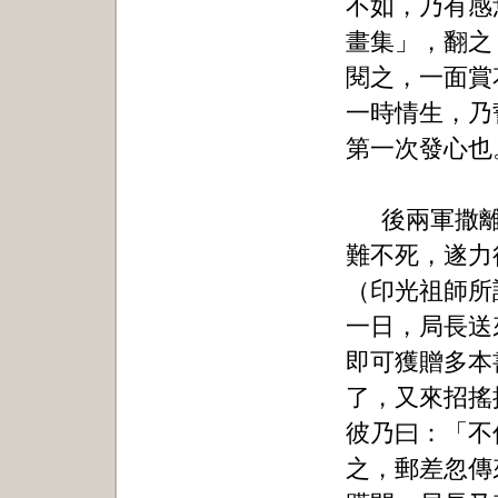
不如，乃有感
畫集」，翻之
閱之，一面賞
一時情生，乃
第一次發心也
後兩軍撒
難不死，遂力
（印光祖師所
一日，局長送
即可獲贈多本
了，又來招搖
彼乃曰：「不
之，郵差忽傳