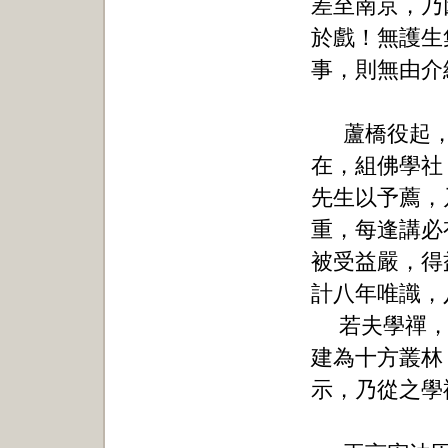
差至南京，乃
於戲！無護生
事，則無由介
蘆橋役起
在，組佛學社
先生以予薦，
重，每逢講必
被受益嚴，得
計八年唯識，
若夫學禪，
建為十方叢林
示，乃從之學