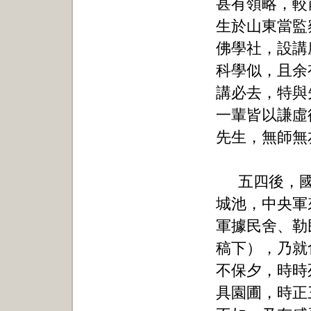
甚有領略，較
生於山東當監
佛學社，設講
科學似，且余
講必去，特與
一輩皆以謙虛
先生，無師無
五四後，
城池，中央軍
軍據民舍、勒
稿下），乃就
不保夕，時時
具園圃，時正