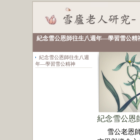
（二）
紀念雪公恩師往生八週年—學習雪公精
—王炯如 （台中
紀念雪公恩師往生八週
年—學習雪公精神
紀念雪公恩
雪公老恩