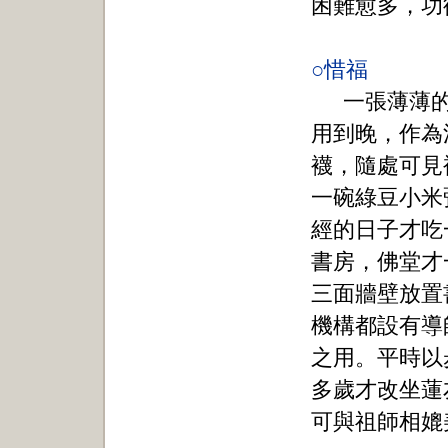
困難愈多，功
○惜福
一張薄薄
用到晚，作為
襪，隨處可見
一碗綠豆小米
經的日子才吃
書房，佛堂才
三面牆壁放置
機構都設有導
之用。平時以
多歲才改坐蓮
可與祖師相媲