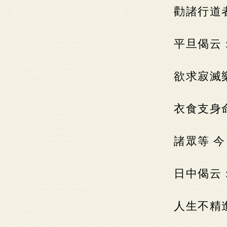
勸諸行道
平旦偈云
欲求寂滅
衣食支身
諸眾等 
日中偈云
人生不精