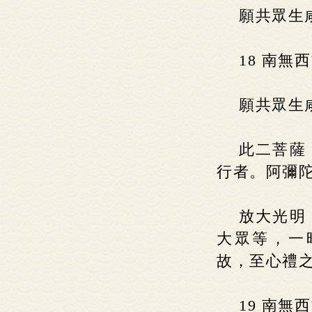
願共眾生
18 南
願共眾生
此二菩薩
行者。阿彌
放大光明
大眾等，一
故，至心禮
19 南