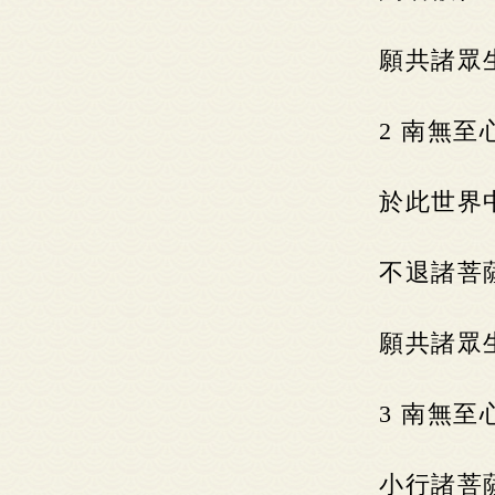
願共諸眾
2 南無
於此世界
不退諸菩
願共諸眾
3 南無
小行諸菩