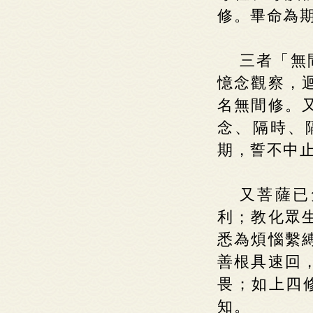
修。畢命為期
三者「無
憶念觀察，
名無間修。
念、隔時、
期，誓不中止
又菩薩已
利；教化眾
悉為煩惱繫
善根具速回
畏；如上四
知。