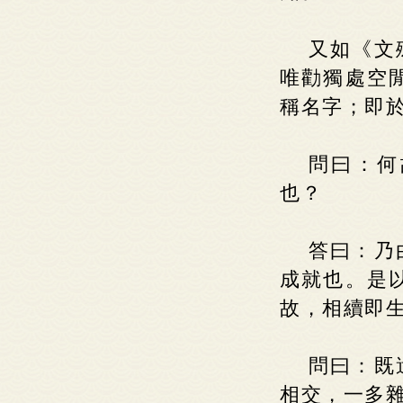
又如《文
唯勸獨處空
稱名字；即
問曰：何
也？
答曰：乃
成就也。是
故，相續即
問曰：既
相交，一多雜