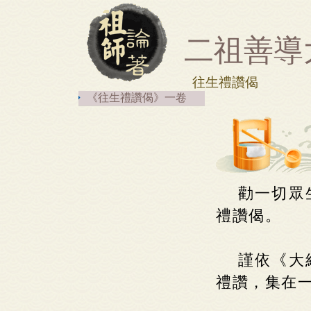
二祖善導
往生禮讚偈
《往生禮讚偈》一卷
勸一切眾
禮讚偈。
謹依《大
禮讚，集在一