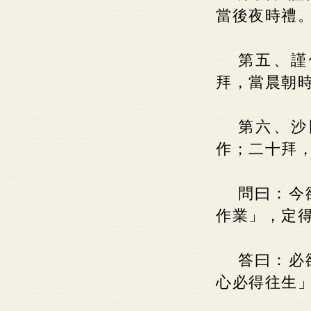
當後夜時禮
第五、謹
拜，當晨朝
第六、沙
作；二十拜，
問曰：今
作業」，定得
答曰：必
心必得往生」