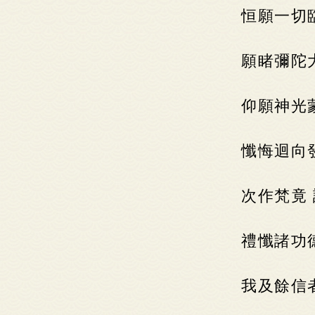
恒願一切
願睹彌陀
仰願神光
懺悔迴向
次作梵竟
禮懺諸功
我及餘信