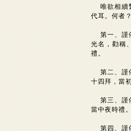
唯欲相續
代耳。何者
第一、謹
光名，勸稱
禮。
第二、謹
十四拜，當初
第三、謹
當中夜時禮
第四、謹