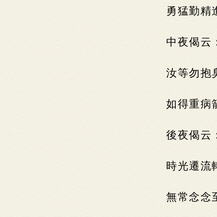
勇猛勤精
中夜偈云
汝等勿抱
如得重病
後夜偈云
時光遷流
無常念念