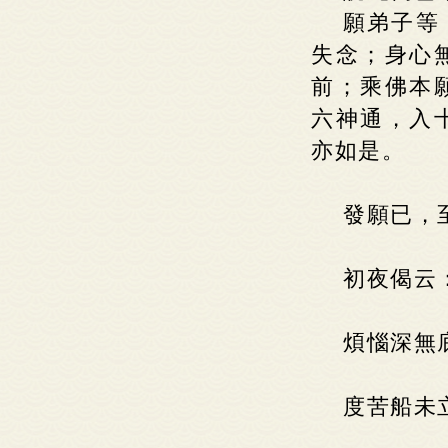
願弟子等
失念；身心
前；乘佛本
六神通，入
亦如是。
發願已，
初夜偈云
煩惱深無
度苦船未