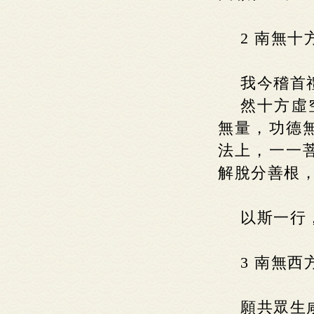
2 南無
我今稽首
然十方虛
無量，功德
法上，一一
解脫分善根
以斯一行
3 南無
願共眾生