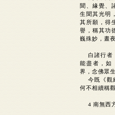
聞、緣覺、
生聞其光明
其所願，得
譽，稱其功
巍殊妙，晝
白諸行者
能盡者，如
界，念佛眾
今既《觀
何不相續稱
4 南無