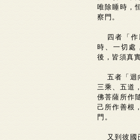
唯除睡時，
察門。
四者「作
時、一切處
後，皆須真
五者「迴
三乘、五道
佛菩薩所作
己所作善根
門。
又到彼國