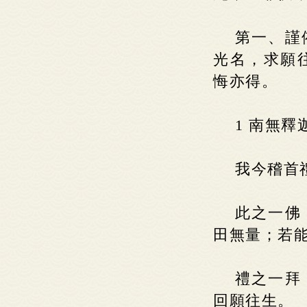
第一、謹
光名，求願
悔亦得。
1 南無
我今稽首
此之一佛
田無量；若
禮之一拜
回願往生。