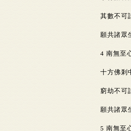
其數不可
願共諸眾
4 南無
十方佛剎
窮劫不可
願共諸眾
5 南無