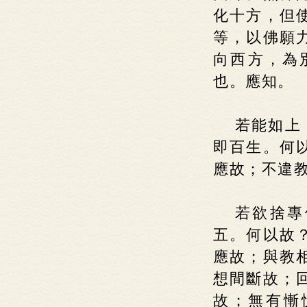
化十方，但
等，以佛願
向西方，為
也。應知。
若能如上
即百生。何
應故；不違
若欲捨專
五。何以故
應故；與教
想間斷故；
故；無有慚