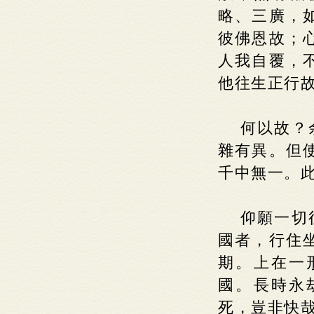
略、三廣，
彼佛恩故；
人我自覆，
他往生正行
何以故？
雜有異。但
千中無一。此
仰願一切
國者，行住
期。上在一
國。長時永
死，豈非快