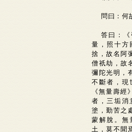
問曰：何
答曰：《
量，照十方
捨，故名阿
僧祇劫，故
彌陀光明，
不斷者，現
《無量壽經
者，三垢消
塗，勤苦之
蒙解脫。無
土，莫不聞