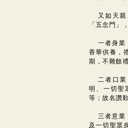
又如天親
「五念門」
一者身業
香華供養，
期，不雜餘
二者口業
明、一切聖
等；故名讚
三者意業
及一切聖眾