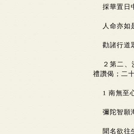
採華置日
人命亦如
勸諸行道
２第二、
禮讚偈；二
1 南無
彌陀智願
聞名欲往