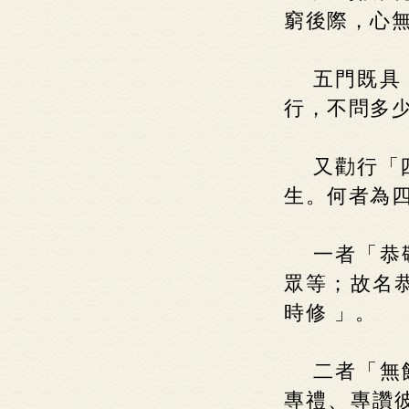
窮後際，心
五門既具
行，不問多少
又勸行「
生。何者為
一者「恭
眾等；故名
時修 」。
二者「無
專禮、專讚