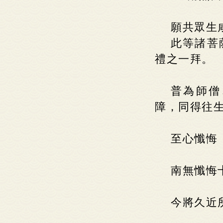
願共眾生
此等諸菩
禮之一拜。
普為師僧
障，同得往
至心懺悔
南無懺悔
今將久近