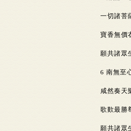
一切諸菩
寶香無價
願共諸眾
6 南無
咸然奏天
歌歎最勝
願共諸眾