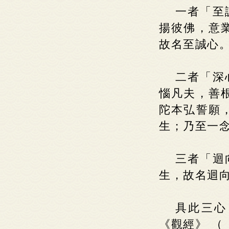
一者「至
揚彼佛，意
故名至誠心
二者「深
惱凡夫，善
陀本弘誓願
生；乃至一
三者「迴
生，故名迴向
具此三心
《觀經》 （