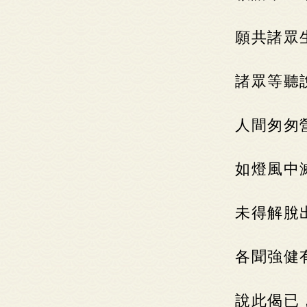
願共諸眾
諸眾等聽
人間匆匆
如燈風中
未得解脫
各聞強健
說此偈已