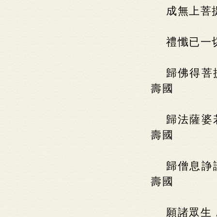
成無上菩
禮懺已一
歸佛得菩
壽國
歸法薩婆
壽國
歸僧息諍
壽國
願諸眾生