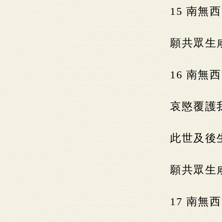
15 南
願共眾生
16 南
哀愍覆護
此世及後
願共眾生
17 南