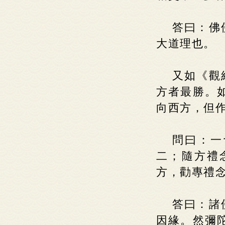
答曰：佛
大道理也。
又如《觀
方者最勝。
向西方，但
問曰：一
二；隨方禮
方，勸專禮
答曰：諸
因緣。然彌