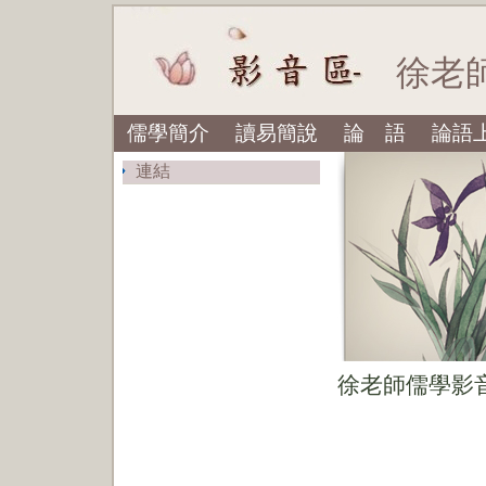
徐老師儒
儒學簡介
讀易簡說
論 語
論語
連結
徐老師儒學影