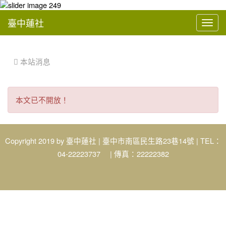
臺中蓮社
Toggl
navig
:::
 本站消息
本
本文已不開放！
文
已
不
Copyright 2019 by
臺中蓮社
| 臺中市南區民生路23巷14號 | TEL：
04-22223737 | 傳真：22222382
開
放！