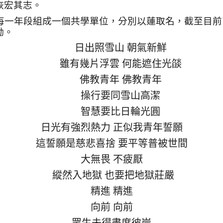
恢宏其志。
每一年段組成一個共學單位，分別以蓮取名，截至目前
勵。
日出照雪山 朝氣新鮮
雖有幾片浮雲 何能遮住光燄
佛教青年 佛教青年
操行要同雪山高潔
智慧要比日輪光圓
日光有強烈熱力 正似我青年誓願
這誓願是慈悲喜捨 要平等普被世間
大無畏 不疲厭
縱然入地獄 也要把地獄莊嚴
精進 精進
向前 向前