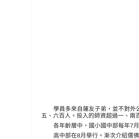
學員多來自蓮友子弟，並不對外
五、六百人。投入的師資超過一、兩
各年齡層中，國小國中部每年
7
高中部在
8
月舉行。漸次介紹儒