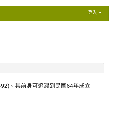
登入
年
92)
。其前身可追溯到民國
64
年成立