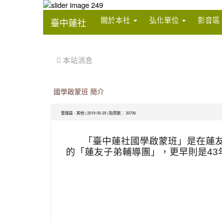
:::
關於本社
弘化單位
影音區
臺中蓮社
:::
 本站消息
國學啟蒙班 簡介
管理員
-
其他
| 2019-05-29 | 點閱數： 20706
「臺中蓮社國學啟蒙班」是在蓮
的「蓮友子弟輔導團」，更早則是
43