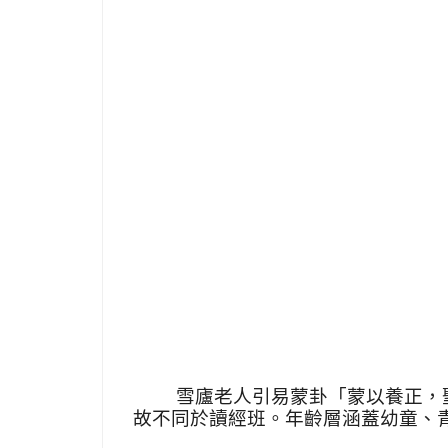
雪廬老人引易蒙卦「蒙以養正，
故不同於讀經班。年齡層涵蓋幼童、