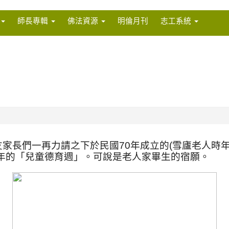
師長專輯
佛法資源
明倫月刊
志工系統
友家長們一再力請之下於民國
70
年成立的
(
雪廬老人時
年的「兒童德育週」。可說是老人家畢生的宿願。