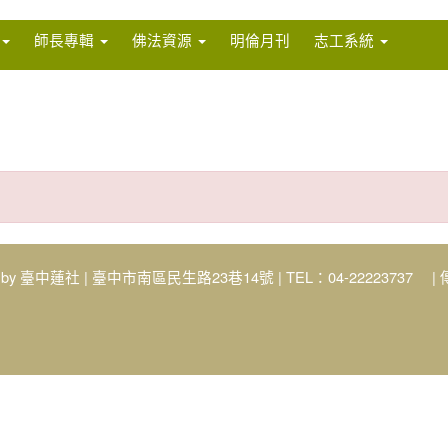
師長專輯
佛法資源
明倫月刊
志工系統
 by
臺中蓮社
| 臺中市南區民生路23巷14號 | TEL：04-22223737 | 