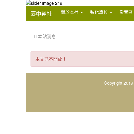
:::
關於本社
弘化單位
影音區
臺中蓮社
:::
 本站消息
本
本文已不開放！
文
已
不
Copyright 2019
開
放！