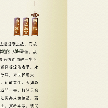
法運盛衰之故。而後
要第六→述曰
者也。人唯未悟。故
豈有悟而猶輕一生不
而猶見等流俗者乎。永
宗故耳。末世禪道大
宋。荊棘叢生。天如為
觀或問一書。較諸天台
其劬勞亦未免倍甚。蓋
淨土。實救本宗。或問