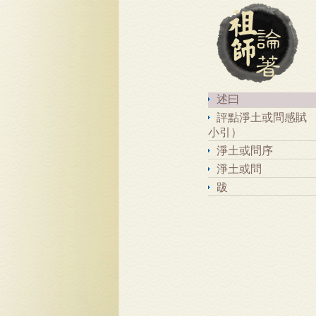
述曰
評點淨土或問感賦 
小引）
淨土或問序
淨土或問
跋