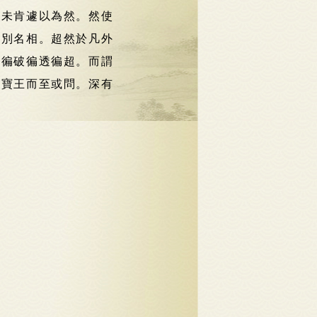
。未肯遽以為然。然使
差別名相。超然於凡外
者徧破徧透徧超。而謂
疑寶王而至或問。深有