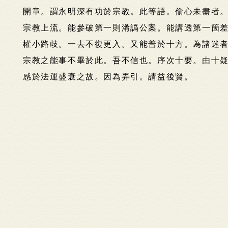
開章。謂永明深有功於宗教。此等語。偷心未盡者
宗教上流。能參破第一則淆譌公案。能講透第一箇
權小路歧。一去不復更入。又能普於十方。為諸迷
宗教之能事不畢於此。吾不信也。序次十要。由十
感於法運盛衰之故。因為弄引。請益後賢。