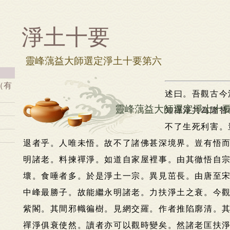
淨土十要
靈峰蕅益大師選定淨土十要第六
（有
述曰。吾觀古今
靈峰蕅益大師選定淨土十
知禪淨共為隆替
不了生死利害。
退者乎。人唯未悟。故不了諸佛甚深境界。豈有悟
明諸老。料揀禪淨。如道自家屋裡事。由其徹悟自
壞。食唾者多。於是淨土一宗。異見茁長。由唐至
中峰最勝子。故能繼永明諸老。力扶淨土之衰。今
紫閣。其間邪幟徧樹。見網交羅。作者推陷廓清。
禪淨俱衰使然。讀者亦可以觀時變矣。然諸老匡扶