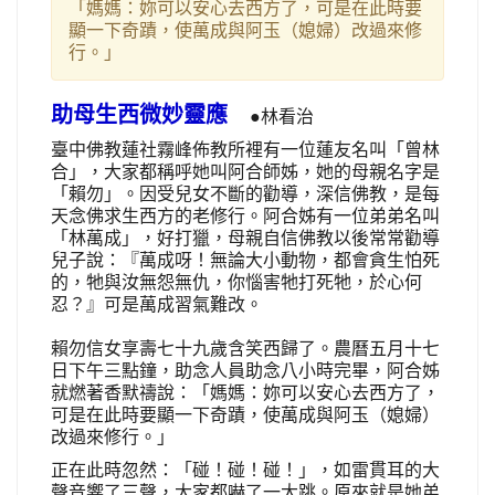
「媽媽：妳可以安心去西方了，可是在此時要
顯一下奇蹟，使萬成與阿玉（媳婦）改過來修
行。」
助母生西微妙靈應
●林看治
臺中佛教蓮社霧峰佈教所裡有一位蓮友名叫「曾林
合」，大家都稱呼她叫阿合師姊，她的母親名字是
「賴勿」。因受兒女不斷的勸導，深信佛教，是每
天念佛求生西方的老修行。阿合姊有一位弟弟名叫
「林萬成」，好打獵，母親自信佛教以後常常勸導
兒子說：『萬成呀！無論大小動物，都會貪生怕死
的，牠與汝無怨無仇，你惱害牠打死牠，於心何
忍？』可是萬成習氣難改。
賴勿信女享壽七十九歲含笑西歸了。農曆五月十七
日下午三點鐘，助念人員助念八小時完畢，阿合姊
就燃著香默禱說：「媽媽：妳可以安心去西方了，
可是在此時要顯一下奇蹟，使萬成與阿玉（媳婦）
改過來修行。」
正在此時忽然：「碰！碰！碰！」，如雷貫耳的大
聲音響了三聲，大家都嚇了一大跳。原來就是她弟