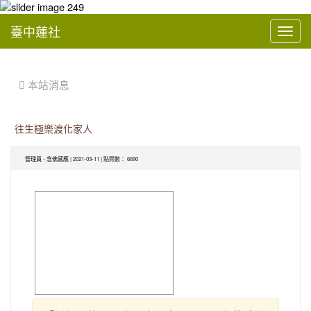
臺中蓮社
Toggl
navig
:::
 本站消息
往生極樂渡化家人
管理員
-
念佛感應
| 2021-03-11 | 點閱數： 6690
image