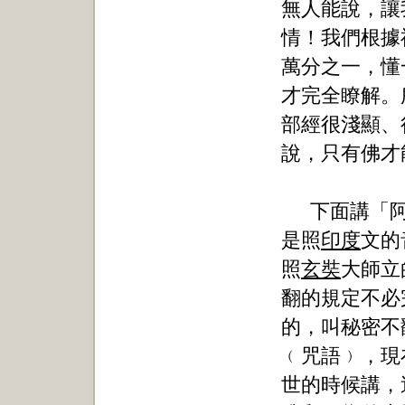
無人能說，讓
情！我們根據
萬分之一，懂
才完全瞭解。
部經很淺顯、
說，只有佛才
下面講「
是照
印度
文的
照
玄奘
大師立
翻的規定不必
的，叫秘密不
﹙咒語﹚，現
世的時候講，