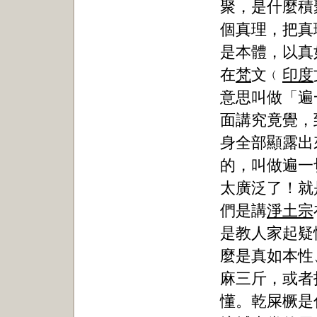
聚，是什麼積
個真理，把真
是本體，以真
在
梵
文﹙
印度
意思叫做「遍
面講究竟覺，
身全部顯露出
的，叫做遍一
太廣泛了！就
們是講
淨土宗
是教人家起疑
麼是真如本性
麻三斤，或者
懂。乾屎橛是