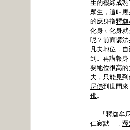
生的機緣成熟
眾生，這叫應
的應身指
釋迦
化身﹙化身就
呢？前面講法
凡夫地位，自
到。再講報身
要地位很高的
夫，只能見到
尼佛
到世間來
佛
。
「釋迦牟
仁寂默」，
釋