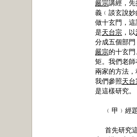
嚴宗
講經，先
義﹙談玄說妙
做十玄門，這
是
天台宗
，以
分成五個部門
嚴宗
的十玄門
矩。我們老師
兩家的方法，
我們參照
天台
是這樣研究。
﹙甲﹚經
首先研究