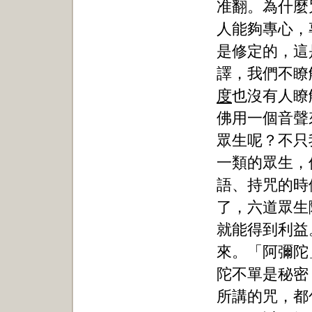
准翻。為什麼
人能夠專心，
是修定的，這
譯，我們不瞭
度
也沒有人瞭
佛用一個音聲
眾生呢？不只
一類的眾生，
語、持咒的時
了，六道眾生
就能得到利益
來。「阿彌陀
陀不單是秘密
所講的咒，都