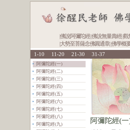
|佛說阿彌陀經|
|佛說無量壽經|
|
|大勢至菩薩念佛圓通章|
|佛學概
1-10
11-20
21-30
31-37
阿彌陀經(一)
阿彌陀經(二)
阿彌陀經(三)
阿彌陀經(四)
阿彌陀經(五)
阿彌陀經(六)
阿彌陀經(七)
阿彌陀經(八)
阿彌陀經(一
阿彌陀經(九)