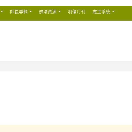
師長專輯
佛法資源
明倫月刊
志工系統