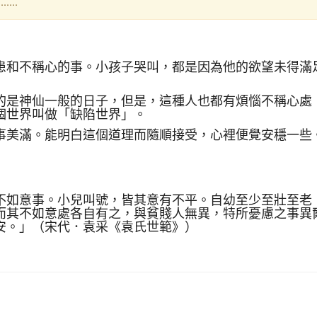
...
患和不稱心的事。小孩子哭叫，都是因為他的欲望未得滿
的是神仙一般的日子，但是，這種人也都有煩惱不稱心處
個世界叫做「缺陷世界」。
事美滿。能明白這個道理而隨順接受，心裡便覺安穩一些
不如意事。小兒叫號，皆其意有不平。自幼至少至壯至老
而其不如意處各自有之，與貧賤人無異，特所憂慮之事異
安。」（宋代．袁采《袁氏世範》）