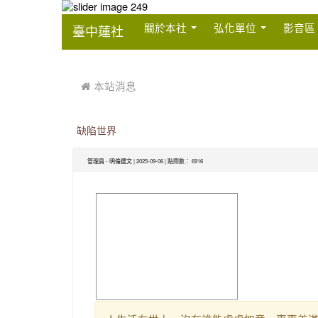
:::
關於本社
弘化單位
影音區
臺中蓮社
:::
 本站消息
缺陷世界
-
| 2025-09-06 | 點閱數： 6916
管理員
明倫選文
image