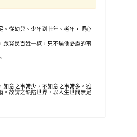
足。從幼兒、少年到壯年、老年，順心
，跟貧民百姓一樣，只不過他憂慮的事
。
，如意之事常少，不如意之事常多。雖
爾。故謂之缺陷世界，以人生世間無足