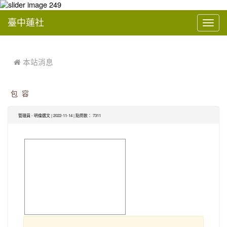
臺中蓮社
Toggl
navig
:::
 本站消息
包 容
-
| 2022-11-14 | 點閱數： 7311
管理員
明倫選文
image