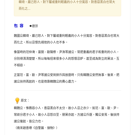
韓琦，嚴己恕人，對下屬或
重利輕義的
小人十分寬容，對善惡黑白也常大
而化之...
●
包 容
德芬
魏國公韓琦，嚴己恕人，對下屬或重利輕義的小人十分寬容，對善惡黑白也常大
而化之，所以忌恨仇視他的小人也不多。
像當時的范仲淹、富弼、歐陽修、尹洙等諸公，常把重義的君子和重利的小人，
分別得清清楚楚，所以每每招來很多小人的怨恨忌妒，甚至成為對立的黨派，互
不相容。
正當范、富、歐、尹等諸公受到排斥與放逐時，只有韓魏公安然無事。後來，把
諸公扶持再起的，也是倚靠韓魏公的費心盡力。
原文：
韓魏公，惟務容小人，善惡黑白不太分，故小人忌之亦少。如范、富、歐、尹，
常欲分君子小人，故小人忌怨日至，朋黨亦起。方諸公斥逐，獨公安焉，後扶持
諸公復起，皆公力也。
（南宋趙善璙《自警篇．接物》）